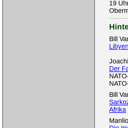
19 Uh
Oberm
Hint
Bill 
Libyen
Joachi
Der Fa
NATO-
NATO-O
Bill 
Sarkoz
Afrika
Manlio