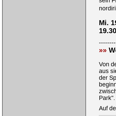
sein F
nordir
Mi. 1
19.3
--------
»»
W
Von de
aus si
der S
beginn
zwisch
Park".
Auf de