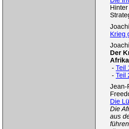
Die In
Hinte
Strat
Joach
Krieg
Joachi
Der K
Afrik
-
Teil
-
Teil
Jean-
Freedo
Die L
Die Af
aus d
führen