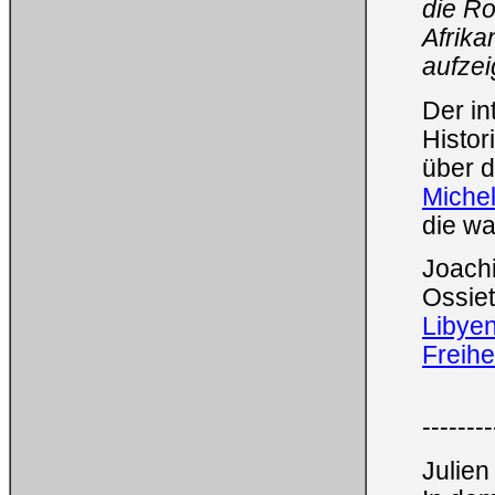
die Ro
Afrika
aufzei
Der in
Histor
über d
Michel
die w
Joachi
Ossie
Libye
Freihe
--------
Julien 