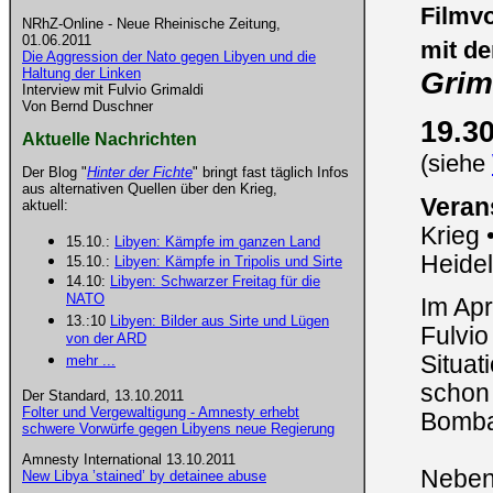
Filmv
NRhZ-Online - Neue Rheinische Zeitung,
01.06.2011
mit d
Die Aggression der Nato gegen Libyen und die
Haltung der Linken
Grim
Interview mit Fulvio Grimaldi
Von Bernd Duschner
19.3
Aktuelle Nachrichten
(siehe
Der Blog "
Hinter der Fichte
" bringt fast täglich Infos
aus alternativen Quellen über den Krieg,
Verans
aktuell:
Krieg
15.10.:
Libyen: Kämpfe im ganzen Land
Heide
15.10.:
Libyen: Kämpfe in Tripolis und Sirte
14.10:
Libyen: Schwarzer Freitag für die
NATO
Im Apr
13.:10
Libyen: Bilder aus Sirte und Lügen
Fulvio
von der ARD
Situat
mehr ...
schon
Der Standard, 13.10.2011
Folter und Vergewaltigung - Amnesty erhebt
Bomba
schwere Vorwürfe gegen Libyens neue Regierung
Amnesty International 13.10.2011
Neben
New Libya ’stained’ by detainee abuse