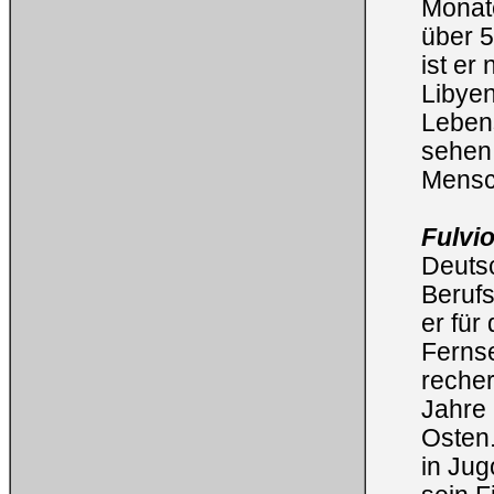
Monate
über 5
ist er
Libye
Lebens
sehen 
Mensc
Fulvio
Deutsc
Berufs
er für
Fernse
recher
Jahre 
Osten.
in Jug