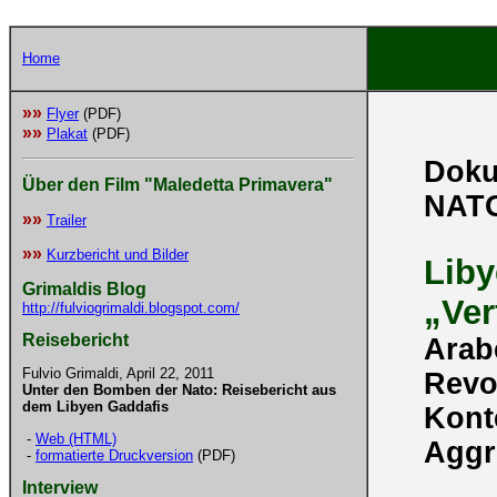
Home
»»
Flyer
(PDF)
»»
Plakat
(PDF)
Doku
Über den Film "Maledetta Primavera"
NATO
»»
Trailer
»»
Kurzbericht und Bilder
Liby
Grimaldis Blog
„Ver
http://fulviogrimaldi.blogspot.com/
Reisebericht
Arab
Fulvio Grimaldi, April 22, 2011
Revo
Unter den Bomben der Nato: Reisebericht aus
dem Libyen Gaddafis
Kont
-
Web (HTML)
Aggr
-
formatierte Druckversion
(PDF)
Interview