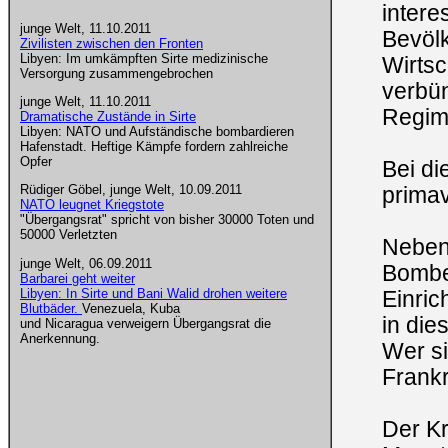
intere
junge Welt, 11.10.2011
Bevöl
Zivilisten zwischen den Fronten
Libyen: Im umkämpften Sirte medizinische
Wirtsc
Versorgung zusammengebrochen
verbü
junge Welt, 11.10.2011
Regim
Dramatische Zustände in Sirte
Libyen: NATO und Aufständische bombardieren
Hafenstadt. Heftige Kämpfe fordern zahlreiche
Opfer
Bei di
Rüdiger Göbel, junge Welt, 10.09.2011
primav
NATO leugnet Kriegstote
"Übergangsrat" spricht von bisher 30000 Toten und
50000 Verletzten
Neben
junge Welt, 06.09.2011
Bomben
Barbarei geht weiter
Libyen: In Sirte und Bani Walid drohen weitere
Einric
Blutbäder.
Venezuela, Kuba
in die
und Nicaragua verweigern Übergangsrat die
Anerkennung.
Wer si
Frank
Der Kr