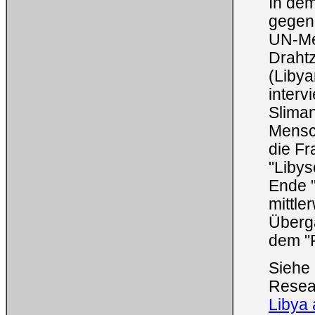
In dem
gegen 
UN-Me
Drahtz
(Libya
interv
Sliman
Mensch
die Fr
"Liby
Ende "
mittle
Überga
dem "F
Siehe
Resea
Libya 