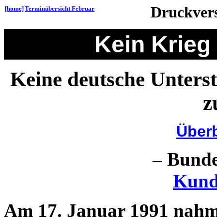
Druckvers
[home]
Terminübersicht Februar
Kein Krieg
Keine deutsche Unters
z
Überb
– Bund
Kund
Am 17. Januar 1991 nahm 