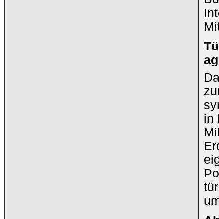
In
Mi
Tü
ag
Da
zu
sy
in
Mi
Er
ei
Po
tü
um