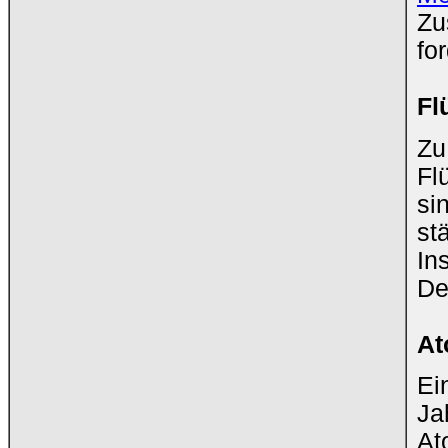
Zu
fo
Fl
Zu
Fl
si
st
In
De
At
Ei
Ja
At