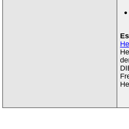
Es
He
He
de
DI
Fr
He