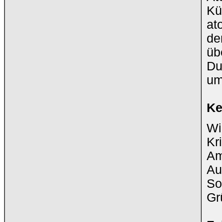
Kü
at
de
üb
Du
um
Ke
Wi
Kr
Am
Au
So
Gr