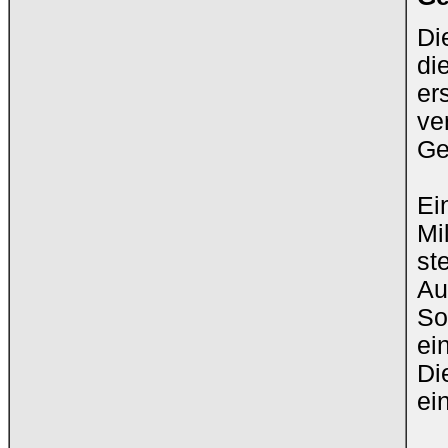
Di
di
er
ve
Ge
Ei
Mi
st
Au
So
ei
Di
ein