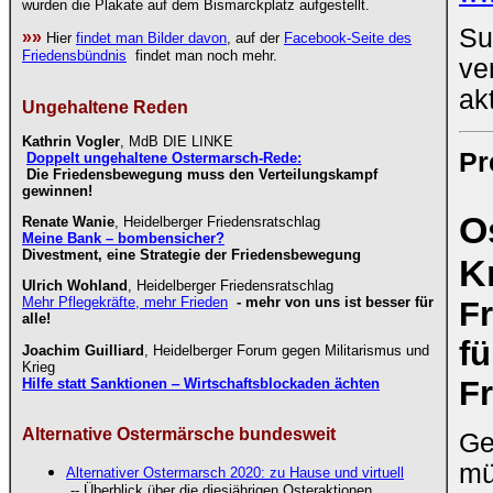
wurden die Plakate auf dem Bismarckplatz aufgestellt.
Su
»»
Hier
findet man Bilder davon
, auf der
Facebook-Seite des
Friedensbündnis
findet man noch mehr.
ve
ak
Ungehaltene Reden
Kathrin Vogler
, MdB DIE LINKE
Pr
Doppelt ungehaltene Ostermarsch-Rede:
Die Friedensbewegung muss den Verteilungskampf
gewinnen!
O
Renate Wanie
, Heidelberger Friedensratschlag
Meine Bank – bombensicher?
Divestment, eine Strategie der Friedensbewegung
K
Ulrich Wohland
, Heidelberger Friedensratschlag
Mehr Pflegekräfte, mehr Frieden
- mehr von uns ist besser für
F
alle!
fü
Joachim Guilliard
, Heidelberger Forum gegen Militarismus und
Krieg
F
Hilfe statt Sanktionen ‒ Wirtschaftsblockaden ächten
Alternative Ostermärsche bundesweit
Ge
mü
Alternativer Ostermarsch 2020: zu Hause und virtuell
-- Überblick über die diesjährigen Osteraktionen