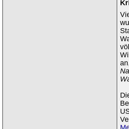
Kr
Vi
wu
St
Wa
vö
Wi
an
Na
Wa
Di
Be
US
Ve
Me