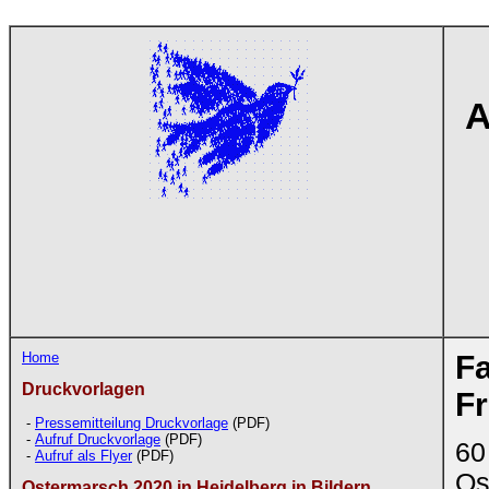
A
Home
Fa
Druckvorlagen
F
-
Pressemitteilung Druckvorlage
(PDF)
-
Aufruf Druckvorlage
(PDF)
60
-
Aufruf als Flyer
(PDF)
Os
Ostermarsch 2020 in Heidelberg in Bildern