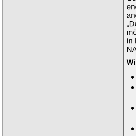
en
an
„D
mö
in
NA
Wi