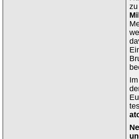
zu
Mi
Me
we
da
Ei
Br
be
Im
de
Eu
te
at
Ne
un