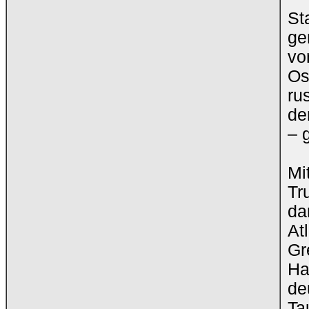
St
ge
vo
Os
ru
de
‒
Mi
Tr
da
At
Gr
Ha
de
Ta