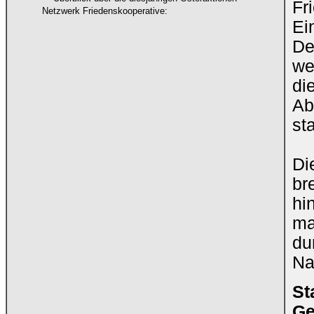
Fr
Netzwerk Friedenskooperative:
Ei
De
we
di
Ab
sta
Di
br
hi
ma
du
Na
St
Ge