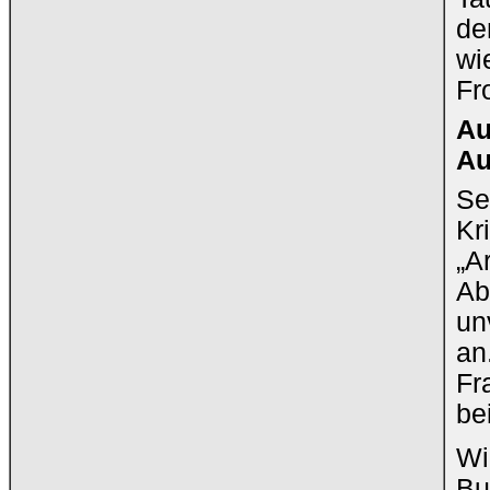
de
wi
Fr
Au
Au
Se
Kr
„A
Ab
un
an
Fr
be
Wi
Bu