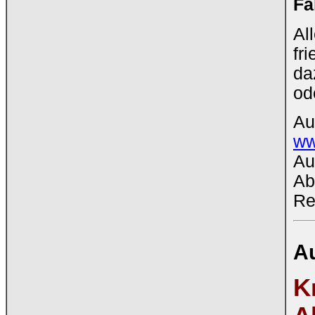
Fa
Al
fr
da
od
Au
ww
Au
Ab
Re
Au
K