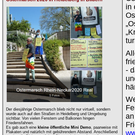
in
Os
„O
„K
tu
Al
fr
- 
un
hä
We
Fe
Der diesjährige Ostermarsch blieb nicht nur virtuell, sondern
wurde auch auf den Straßen in Heidelberg und Umgebung
a
sichtbar. Von vielen Fenstern und Balkonen hingen
Friedensfahnen.
Fr
Es gab auch eine
kleine öffentliche Mini Demo
, paarweise mit
ww
Plakaten und natürlich mit gebührendem Abstand. Anschließend