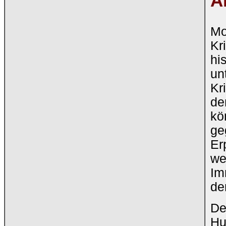
A
Mo
Kr
hi
un
Kr
de
kö
ge
Er
we
Im
de
De
Hu