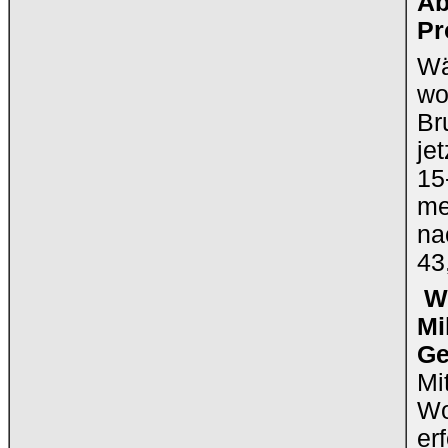
Ab
Pr
Wä
wo
Br
je
15
me
na
43
Wi
Mi
Ge
Mi
Wo
er