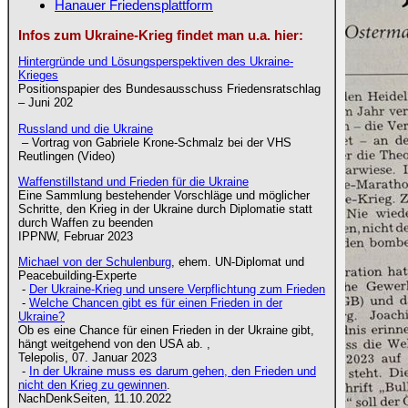
Hanauer Friedensplattform
Infos zum Ukraine-Krieg findet man u.a. hier:
Hintergründe und Lösungsperspektiven des Ukraine-
Krieges
Positionspapier des Bundesausschuss Friedensratschlag
– Juni 202
Russland und die Ukraine
‒ Vortrag von Gabriele Krone-Schmalz bei der VHS
Reutlingen (Video)
Waffenstillstand und Frieden für die Ukraine
Eine Sammlung bestehender Vorschläge und möglicher
Schritte, den Krieg in der Ukraine durch Diplomatie statt
durch Waffen zu beenden
IPPNW, Februar 2023
Michael von der Schulenburg
, ehem. UN-Diplomat und
Peacebuilding-Experte
-
Der Ukraine-Krieg und unsere Verpflichtung zum Frieden
-
Welche Chancen gibt es für einen Frieden in der
Ukraine?
Ob es eine Chance für einen Frieden in der Ukraine gibt,
hängt weitgehend von den USA ab. ,
Telepolis, 07. Januar 2023
-
In der Ukraine muss es darum gehen, den Frieden und
nicht den Krieg zu gewinnen
.
NachDenkSeiten, 11.10.2022