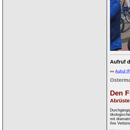
Aufruf 
»»
Aufruf (
Osterma
Den F
Abrüste
Durchgängig
ökologische
mit dramati
ihre Verbün