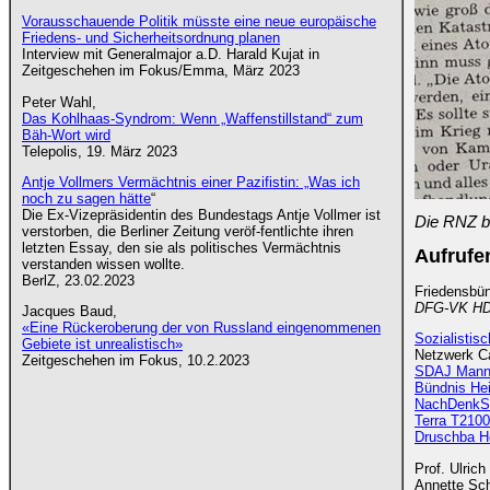
Vorausschauende Politik müsste eine neue europäische
Friedens- und Sicherheitsordnung planen
Interview mit Generalmajor a.D. Harald Kujat in
Zeitgeschehen im Fokus/Emma, März 2023
Peter Wahl,
Das Kohlhaas-Syndrom: Wenn „Waffenstillstand“ zum
Bäh-Wort wird
Telepolis, 19. März 2023
Antje Vollmers Vermächtnis einer Pazifistin: „Was ich
noch zu sagen hätte
“
Die Ex-Vizepräsidentin des Bundestags Antje Vollmer ist
Die RNZ be
verstorben, die Berliner Zeitung veröf-fentlichte ihren
letzten Essay, den sie als politisches Vermächtnis
Aufrufe
verstanden wissen wollte.
BerlZ, 23.02.2023
Friedensbün
DFG-VK HD,
Jacques Baud,
«Eine Rückeroberung der von Russland eingenommenen
Sozialistis
Gebiete ist unrealistisch»
Netzwerk Ca
Zeitgeschehen im Fokus, 10.2.2023
SDAJ Mann
Bündnis Hei
NachDenkSe
Terra T2100
Druschba He
Prof. Ulric
Annette Sch