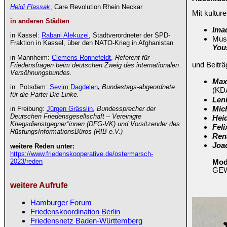
Heidi Flassak
, Care Revolution Rhein Neckar
Mit kulture
in anderen Städten
Imad
in Kassel:
Rabani Alekuzei
, Stadtverordneter der SPD-
Musi
Fraktion in Kassel, über den NATO-Krieg in Afghanistan
You
in Mannheim:
Clemens Ronnefeldt
,
Referent für
und Beiträ
Friedensfragen beim deutschen Zweig des internationalen
Versöhnungsbundes.
Maxi
in Potsdam:
Sevim Dagdelen
,
Bundestags-abgeordnete
(KD
für die Partei Die Linke.
Len
in Freibung:
Jürgen Grässlin
,
Bundessprecher der
Mich
Deutschen Friedensgesellschaft – Vereinigte
Heid
Kriegsdienstgegner*innen (DFG-VK) und Vorsitzender des
Feli
RüstungsInformationsBüros (RIB e.V.)
Ren
Joac
weitere Reden unter:
https://www.friedenskooperative.de/ostermarsch-
2023/reden
Mod
GE
weitere Aufrufe
Hamburger Forum
Friedenskoordination Berlin
Friedensnetz Baden-Württemberg