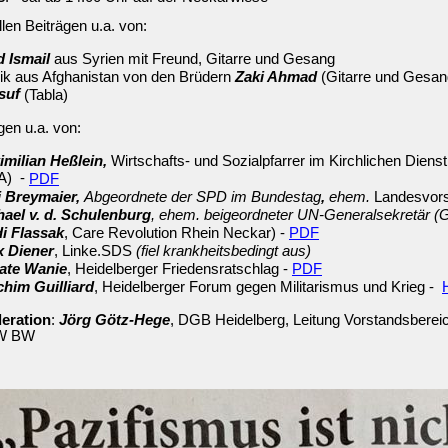
llen Beiträgen u.a. von:
 Ismail
aus Syrien mit Freund, Gitarre und Gesang
k aus Afghanistan von den Brüdern
Zaki Ahmad
(Gitarre und Gesa
suf
(Tabla)
gen u.a. von:
milian Heßlein,
Wirtschafts- und Sozialpfarrer im Kirchlichen Dienst 
A) -
PDF
i Breymaier,
Abgeordnete der SPD im Bundestag
,
ehem.
Landesvors
ael v. d. Schulenburg
, ehem. beigeordneter UN-Generalsekretär (G
i Flassak
, Care Revolution Rhein Neckar) -
PDF
x Diener
, Linke.SDS
(fiel krankheitsbedingt aus)
ate Wanie
, Heidelberger Friedensratschlag -
PDF
him Guilliard
, Heidelberger Forum gegen Militarismus und Krieg -
eration
:
Jörg Götz-Hege
, DGB
Heidelberg, Leitung Vorstandsbere
W BW