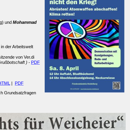
ng) und
Mohammad
in der Arbeitswelt
itzende von Ver.di
rußbotschaft ) -
PDF
HTML
|
PDF
ich Grundsatzfragen