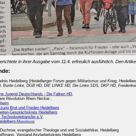
richtete in ihrer Ausgabe vom 11.4. erfreulich ausführlich. Den Artik
nde
:
dnis Heidelberg (
Heidelberger Forum gegen Militarismus und Krieg, Heidelber
 Bunte Linke, DGB HD, DIE LINKE HD, Die Linke.SDS, DKP HD, Freidenk
che Jugend Deutschlands - Die Falken HD
,
re Revolution Rhein Neckar ,
heim
zung Brot und Frieden Heidelberg
iten-Gesprächskreis Heidelberg
 Technologietransfer e.V
.
idelberg-
Mannheim
h Duchrow, evangelischer Theologe und und Sozialethiker, Heidelberg
iffmann, Vorstand Asylarbeitskreis Heidelberg