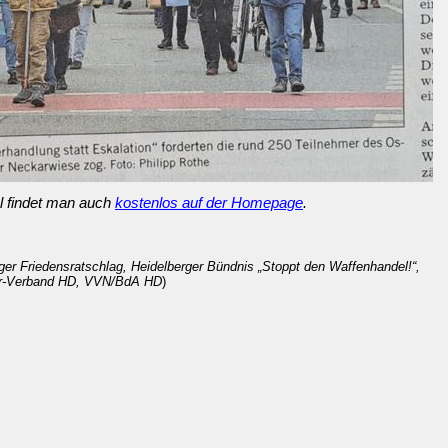
el findet man auch
kostenlos auf der Homepage
.
ger Friedensratschlag, Heidelberger Bündnis „Stoppt den Waffenhandel!“,
er-Verband HD, VVN/BdA HD
)