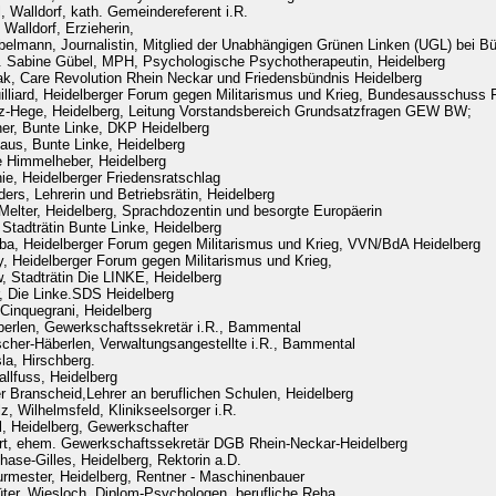
, Walldorf, kath. Gemeindereferent i.R.
 Walldorf, Erzieherin,
elmann, Journalistin, Mitglied der Unabhängigen Grünen Linken (UGL) bei B
. Sabine Gübel, MPH, Psychologische Psychotherapeutin, Heidelberg
ak, Care Revolution Rhein Neckar und Friedensbündnis Heidelberg
lliard, Heidelberger Forum gegen Militarismus und Krieg, Bundesausschuss 
z-Hege, Heidelberg, Leitung Vorstandsbereich Grundsatzfragen GEW BW;
her, Bunte Linke, DKP Heidelberg
aus, Bunte Linke, Heidelberg
 Himmelheber, Heidelberg
e, Heidelberger Friedensratschlag
rs, Lehrerin und Betriebsrätin, Heidelberg
elter, Heidelberg, Sprachdozentin und besorgte Europäerin
 Stadträtin Bunte Linke, Heidelberg
a, Heidelberger Forum gegen Militarismus und Krieg, VVN/BdA Heidelberg
y, Heidelberger Forum gegen Militarismus und Krieg,
, Stadträtin Die LINKE, Heidelberg
r, Die Linke.SDS Heidelberg
Cinquegrani, Heidelberg
erlen, Gewerkschaftssekretär i.R., Bammental
cher-Häberlen, Verwaltungsangestellte i.R., Bammental
la, Hirschberg.
llfuss, Heidelberg
r Branscheid,Lehrer an beruflichen Schulen, Heidelberg
z, Wilhelmsfeld, Klinikseelsorger i.R.
, Heidelberg, Gewerkschafter
rt, ehem. Gewerkschaftssekretär DGB Rhein-Neckar-Heidelberg
ase-Gilles, Heidelberg, Rektorin a.D.
mester, Heidelberg, Rentner - Maschinenbauer
üter, Wiesloch, Diplom-Psychologen, berufliche Reha