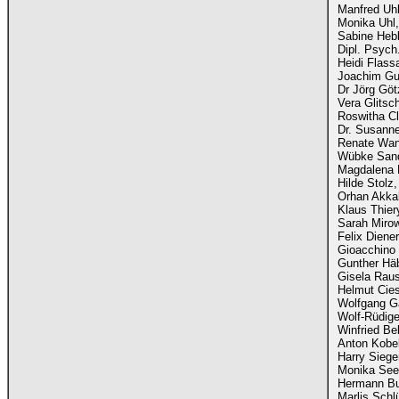
Manfred Uhl
Monika Uhl,
Sabine Hebb
Dipl. Psych
Heidi Flass
Joachim Gui
Dr Jörg Göt
Vera Glitsc
Roswitha Cl
Dr. Susanne
Renate Wani
Wübke Sande
Magdalena M
Hilde Stolz,
Orhan Akkab
Klaus Thier
Sarah Mirow
Felix Diene
Gioacchino 
Gunther Häb
Gisela Raus
Helmut Cies
Wolfgang Ga
Wolf-Rüdige
Winfried Bel
Anton Kobel
Harry Siege
Monika Seeh
Hermann Bur
Marlis Schl