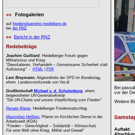
»»
Fotogalerien
auf
friedensbuendnis-heidelberg.de
bei
der RNZ
»»
Bericht in der RNZ
Redebeiträge
Joachim Guilliard
, Heidelberger Forum gegen
Militarismus und Krieg
"Deeskalieren, Verhandeln ‒ Gemeinsame Sicherheit statt
Aufrüstung"
-
HTML
|
PDF
Leni Breymaier,
Abgeordnete der SPD im Bundestag
,
ehem.
Landesvorsitzende von Ver.di
Bei passa
Grußbotschaft
Michael v. d. Schulenburg
, ehem.
vor der De
beigeordneter UN-Generalsekretär
"Die UN-Charta und unsere Verpflichtung zum Frieden"
Weitere Bi
Renate Wanie
, Heidelberger Friedensratschlag
Samstag
Maximilian Heßlein
,
Pfarrer im Kirchlichen Dienst in der
Arbeitswelt (KDA)
"Frieden – Gerechtigkeit – Solidarität – Klimaschutz
Auftakt
: 
Für eine Welt ohne Krieg, Militär und Gewalt"
Abschlus