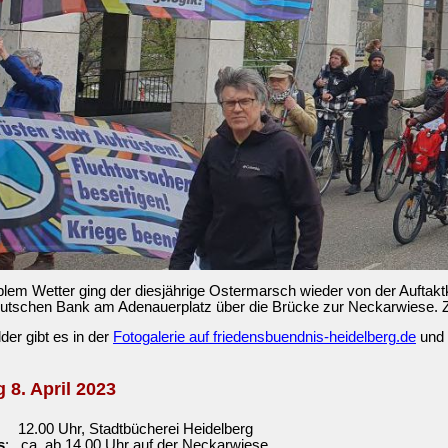
blem Wetter ging der diesjährige Ostermarsch wieder von der Aufta
utschen Bank am Adenauerplatz über die Brücke zur Neckarwiese. Ze
lder gibt es in der
Fotogalerie auf friedensbuendnis-heidelberg.de
und 
 8. April 2023
12.00 Uhr, Stadtbücherei Heidelberg
s
: ca. ab 14.00 Uhr auf der Neckarwiese