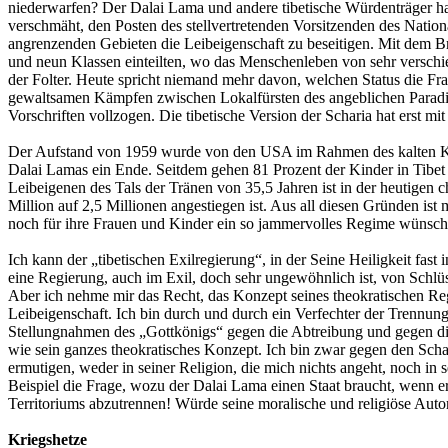
niederwarfen? Der Dalai Lama und andere tibetische Würdenträger hab
verschmäht, den Posten des stellvertretenden Vorsitzenden des Natio
angrenzenden Gebieten die Leibeigenschaft zu beseitigen. Mit dem Bru
und neun Klassen einteilten, wo das Menschenleben von sehr verschi
der Folter. Heute spricht niemand mehr davon, welchen Status die Fra
gewaltsamen Kämpfen zwischen Lokalfürsten des angeblichen Paradiese
Vorschriften vollzogen. Die tibetische Version der Scharia hat erst 
Der Aufstand von 1959 wurde von den USA im Rahmen des kalten Kriege
Dalai Lamas ein Ende. Seitdem gehen 81 Prozent der Kinder in Tibet 
Leibeigenen des Tals der Tränen von 35,5 Jahren ist in der heutigen c
Million auf 2,5 Millionen angestiegen ist. Aus all diesen Gründen ist
noch für ihre Frauen und Kinder ein so jammervolles Regime wünsche
Ich kann der „tibetischen Exilregierung“, in der Seine Heiligkeit fas
eine Regierung, auch im Exil, doch sehr ungewöhnlich ist, von Schlüs
Aber ich nehme mir das Recht, das Konzept seines theokratischen Regi
Leibeigenschaft. Ich bin durch und durch ein Verfechter der Trennun
Stellungnahmen des „Gottkönigs“ gegen die Abtreibung und gegen die 
wie sein ganzes theokratisches Konzept. Ich bin zwar gegen den Scha
ermutigen, weder in seiner Religion, die mich nichts angeht, noch in s
Beispiel die Frage, wozu der Dalai Lama einen Staat braucht, wenn er
Territoriums abzutrennen! Würde seine moralische und religiöse Autor
Kriegshetze