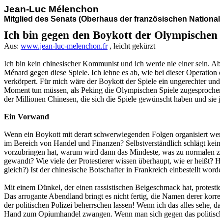
Jean-Luc Mélenchon
Mitglied des Senats (Oberhaus der französischen National
Ich bin gegen den Boykott der Olympischen 
Aus:
www.jean-luc-melenchon.fr
, leicht gekürzt
Ich bin kein chinesischer Kommunist und ich werde nie einer sein. A
Ménard gegen diese Spiele. Ich lehne es ab, wie bei dieser Operation
verkörpert. Für mich wäre der Boykott der Spiele ein ungerechter un
Moment tun müssen, als Peking die Olympischen Spiele zugesprochen w
der Millionen Chinesen, die sich die Spiele gewünscht haben und sie
Ein Vorwand
Wenn ein Boykott mit derart schwerwiegenden Folgen organisiert werde
im Bereich von Handel und Finanzen? Selbstverständlich schlägt kei
vorzubringen hat, warum wird dann das Mindeste, was zu normalen zw
gewandt? Wie viele der Protestierer wissen überhaupt, wie er heißt?
gleich?) Ist der chinesische Botschafter in Frankreich einbestellt wo
Mit einem Dünkel, der einen rassistischen Beigeschmack hat, protesti
Das arrogante Abendland bringt es nicht fertig, die Namen derer korr
der politischen Polizei beherrschen lassen! Wenn ich das alles sehe, d
Hand zum Opiumhandel zwangen. Wenn man sich gegen das politische R