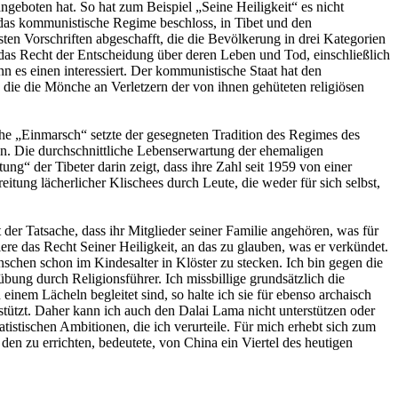
geboten hat. So hat zum Beispiel „Seine Heiligkeit“ es nicht
s das kommunistische Regime beschloss, in Tibet und den
ten Vorschriften abgeschafft, die die Bevölkerung in drei Kategorien
das Recht der Entscheidung über deren Leben und Tod, einschließlich
n es einen interessiert. Der kommunistische Staat hat den
die die Mönche an Verletzern der von ihnen gehüteten religiösen
he „Einmarsch“ setzte der gesegneten Tradition des Regimes des
en. Die durchschnittliche Lebenserwartung der ehemaligen
ng“ der Tibeter darin zeigt, dass ihre Zahl seit 1959 von einer
itung lächerlicher Klischees durch Leute, die weder für sich selbst,
 der Tatsache, dass ihr Mitglieder seiner Familie angehören, was für
re das Recht Seiner Heiligkeit, an das zu glauben, was er verkündet.
schen schon im Kindesalter in Klöster zu stecken. Ich bin gegen die
ung durch Religionsführer. Ich missbillige grundsätzlich die
nem Lächeln begleitet sind, so halte ich sie für ebenso archaisch
tützt. Daher kann ich auch den Dalai Lama nicht unterstützen oder
atistischen Ambitionen, die ich verurteile. Für mich erhebt sich zum
den zu errichten, bedeutete, von China ein Viertel des heutigen