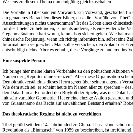
Westens zu diesem Thema nun endgültig gleichzuschalten.
Die Vorfälle in Tibet sind ein Vorwand. Ein Vorwand, geschaffen für
ein genaueres Betrachten dieser Bilder, dass die „Vorfälle von Tib
Ausschreitungen nichts unternommen? Ist das Leben eines chinesische
für die Tibeter zu bekunden, ist nichts anderes, als eine widerliche
Gegenmaßnahmen hart waren, kann als gesichert gelten. Wie hat man s
chinesische Regierung, wenn ich richtig informiert bin, selbst eine 
Informationen vergleichen. Man sollte versuchen, den Ablauf der Ere
entschuldigt nichts. Aber es erlaubt, diese Vorgänge zu anderen ins Ve
Eine suspekte Person
Ich bringe hier meine klaren Vorbehalte zu den politischen Aktione
Namen der „Reporter ohne Grenzen“. Aber diese Organisation schein
Demokratieverständnis dieses Herrn gegenüber seinem eigenen Verba
Wie dem auch sei, er scheint heute im Namen aller zu sprechen – des 
den Dalai Lama. Er fordert den Boykott der Spiele, was der Dalai Lama
mit sehr variabler Geometrie. Hat er eine einzige Aktion gestartet, und
von Guantanamo das Recht auf anwaltlichen Beistand erhalten? Rober
Das theokratische Regime ist nicht zu verteidigen
Tibet gehört seit dem 14. Jahrhundert zu China. Lhasa stand schon u
Revolution als „Einmarsch“ von 1959 zu beschreiben, ist irreführend.