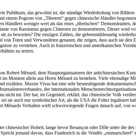
 ein Publikum, das gewohnt ist, die ständige Wiederholung von Bildern
et“ mit einem Pogrom von „Tibetern“ gegen chinesische Händler begonn
n Händlers weniger wert als das eines „tibetischen“ Demonstranten, de
 Variante von Rassismus gegen Chinesen zu demonstrieren. Dieser wird vo
ie zu bewerten? Die einzigen Zahlen, die gebetsmühlenartig wiederholt 
Zahl von Toten und Verwundeten genannt, die zeigen, dass auch sie den 
ignisse zu verstehen. Auch in französischen und amerikanischen Vorst
rhältnis zu setzen.
n von Robert Ménard, dem Hauptorganisatoren der antichinesischen Kun
t im Moment allein aus Herrn Ménard zu bestehen. Viele ehemalige Mit
nd erzählen. Maxim Vivas hat eine sehr beunruhigende dokumentarisch
Journalistenverbandes, der internationalen Menschenrechtsorganisation
 nicht tut. Der hat, im Gegenteil, erklärt, das chinesische Volk verdi
 sei sie auch nur symbolischer Art, als die USA die Folter legalisiert ha
t Ménards Verhalten wirft schwerwiegende Fragen danach auf, von welc
nter chinesischer Hoheit, lange bevor Besançon oder Dôle unter die des
 Spricht jemand davon, dass Frankreich in die Vendée „einmarschiert“ 