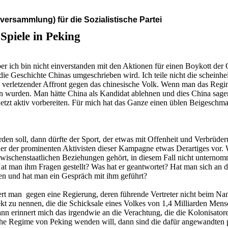
versammlung) für die Sozialistische Partei
Spiele in Peking
ber ich bin nicht einverstanden mit den Aktionen für einen Boykott de
 die Geschichte Chinas umgeschrieben wird. Ich teile nicht die scheinh
d verletzender Affront gegen das chinesische Volk. Wenn man das Regim
urden. Man hätte China als Kandidat ablehnen und dies China sagen mü
 jetzt aktiv vorbereiten. Für mich hat das Ganze einen üblen Beigesch
n soll, dann dürfte der Sport, der etwas mit Offenheit und Verbrüderu
ner der prominenten Aktivisten dieser Kampagne etwas Derartiges vor.
ischenstaatlichen Beziehungen gehört, in diesem Fall nicht unternom
 Hat man ihm Fragen gestellt? Was hat er geantwortet? Hat man sich an
rden und hat man ein Gespräch mit ihm geführt?
ert man gegen eine Regierung, deren führende Vertreter nicht beim Nam
ekt zu nennen, die die Schicksale eines Volkes von 1,4 Milliarden Mensc
ann erinnert mich das irgendwie an die Verachtung, die die Kolonisatore
egime von Peking wenden will, dann sind die dafür angewandten politi