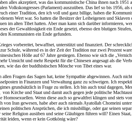
en alles akzeptiert, was das kommunistische China ihnen nach 1951 an
nalen Volkskongresses (Parlament) auszuüben. Das lief so bis 1956, al
ch einer Tradition, den ich voll und ganz billige, haben die Kommunis
edenem Wert war. So hatten die Besitzer der Leibeigenen und Sklaven 
uen im alten Tibet hatten. Aber man kann sich darüber informieren, wen
s der Gewaltlosigkeit ein Ende gesetzt, ebenso den blutigen Strafen, 
mit den Kommunisten ein Ende gefunden.
s vorbereitet, bewaffnet, unterstützt und finanziert. Der schrecklic
zur Schule, während es in der Zeit der Tradition nur zwei Prozent war
hinesischen Hölle auf 67 Jahre gestiegen. Ebenso wie sich die „Vernichtu
 mehr Umsicht und mehr Respekt für die Chinesen angesagt als die Verbre
n, wie das der buddhistischen Mönche von Tibet eines war.
t in allen Fragen das Sagen hat, keine Sympathie abgewinnen. Auch nicht
selposten in Finanzen und Verwaltung ganz zu schweigen. Ich respektie
mes grundsätzlich in Frage zu stellen. Ich bin auch total dagegen, Men
g von Kirche und Staat und damit auch gegen jede politische Machtausüb
Homosexuellen. Wenn diese auch so gewaltfrei klingen und stets von ei
h von Iran gewesen, habe aber auch niemals Ayatollah Chomeini unters
einen politischen Ansprüchen, die ich missbillige, oder gar seinen separ
 seine Religion ausüben und seine Gläubigen führen will? Einen Staat, 
ität leiden, wenn er kein Gottkönig wäre?