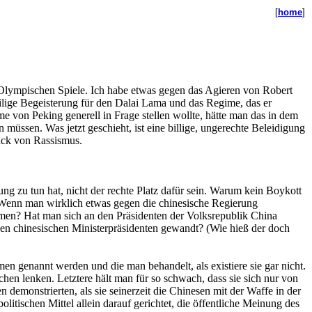
[
home
]
r Olympischen Spiele. Ich habe etwas gegen das Agieren von Robert
eilige Begeisterung für den Dalai Lama und das Regime, das er
e von Peking generell in Frage stellen wollte, hätte man das in dem
ssen. Was jetzt geschieht, ist eine billige, ungerechte Beleidigung
mack von Rassismus.
ng zu tun hat, nicht der rechte Platz dafür sein. Warum kein Boykott
 Wenn man wirklich etwas gegen die chinesische Regierung
men? Hat man sich an den Präsidenten der Volksrepublik China
 den chinesischen Ministerpräsidenten gewandt? (Wie hieß der doch
en genannt werden und die man behandelt, als existiere sie gar nicht.
hen lenken. Letztere hält man für so schwach, dass sie sich nur von
n demonstrierten, als sie seinerzeit die Chinesen mit der Waffe in der
schen Mittel allein darauf gerichtet, die öffentliche Meinung des