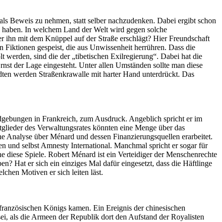
 als Beweis zu nehmen, statt selber nachzudenken. Dabei ergibt schon
en haben. In welchem Land der Welt wird gegen solche
r ihn mit dem Knüppel auf der Straße erschlägt? Hier Freundschaft
n Fiktionen gespeist, die aus Unwissenheit herrühren. Dass die
werden, sind die der „tibetischen Exilregierung“. Dabei hat die
Ernst der Lage eingesteht. Unter allen Umständen sollte man diese
ädten werden Straßenkrawalle mit harter Hand unterdrückt. Das
dgebungen in Frankreich, zum Ausdruck. Angeblich spricht er im
glieder des Verwaltungsrates könnten eine Menge über das
e Analyse über Ménard und dessen Finanzierungsquellen erarbeitet.
en und selbst Amnesty International. Manchmal spricht er sogar für
ene diese Spiele. Robert Ménard ist ein Verteidiger der Menschenrechte
ben? Hat er sich ein einziges Mal dafür eingesetzt, dass die Häftlinge
hen Motiven er sich leiten läst.
 französischen Königs kamen. Ein Ereignis der chinesischen
sei, als die Armeen der Republik dort den Aufstand der Royalisten