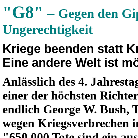
"G8"
–
Gegen den Gip
Ungerechtigkeit
Kriege beenden statt K
Eine andere Welt ist mö
Anlässlich des 4. Jahresta
einer der höchsten Richte
endlich George W. Bush, T
wegen Kriegsverbrechen i
"650.000 Tote sind ein a