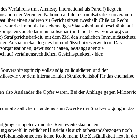
s Verfahrens (mit Amnesty International als Partei!) liegt ein
nisation der Vereinten Nationen auf dem Grundsatz der souveränen
taat über einen anderen zu Gericht sitzen.(weshalb Chile zu Recht
et war die Immunität als ehemaliges Staatsoberhaupt beschränkt auf
kompetenz auch dann nur subsidiär (und nicht etwa vorrangig vor
 Strafgerichtsbarkeit, mit dem Ziel den staatlichen Immunitätsschutz
te den Ausnahmekatalog des Immunitätsschutzes erweitern. Das
sorganisationen, gewünscht hätten, bestätigt aber die
ch auf verfahrensrechtlichen Gesichtspunkten - hier:
Souveränitätsprinzip vollständig zu liquidieren und den
losevic vor dem Internationalen Strafgerichtshof für das ehemalige
nen also Ausländer die Opfer waren. Bei der Anklage gegen Milosevic
munität staatlichen Handelns zum Zwecke der Strafverfolgung in das
folgungskompetenz und der Reichweite staatlichen
ng sowohl in zeitlicher Hinsicht als auch tatbestandsbezogen noch
verfolgungskompetenz keine Rolle mehr. Die Zuständigkeit liegt in der