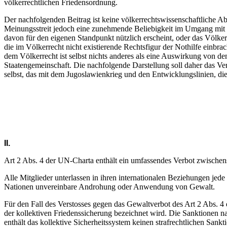
völkerrechtlichen Friedensordnung.
Der nachfolgenden Beitrag ist keine völkerrechtswissenschaftliche Ab
Meinungsstreit jedoch eine zunehmende Beliebigkeit im Umgang mit vö
davon für den eigenen Standpunkt nützlich erscheint, oder das Völkerr
die im Völkerrecht nicht existierende Rechtsfigur der Nothilfe einbr
dem Völkerrecht ist selbst nichts anderes als eine Auswirkung von 
Staatengemeinschaft. Die nachfolgende Darstellung soll daher das Ver
selbst, das mit dem Jugoslawienkrieg und den Entwicklungslinien, die
II.
Art 2 Abs. 4 der UN-Charta enthält ein umfassendes Verbot zwischenst
Alle Mitglieder unterlassen in ihren internationalen Beziehungen jede 
Nationen unvereinbare Androhung oder Anwendung von Gewalt.
Für den Fall des Verstosses gegen das Gewaltverbot des Art 2 Abs. 4 
der kollektiven Friedenssicherung bezeichnet wird. Die Sanktionen n
enthält das kollektive Sicherheitssystem keinen strafrechtlichen San