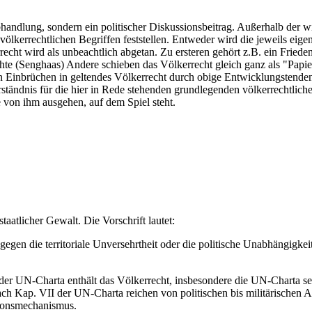
handlung, sondern ein politischer Diskussionsbeitrag. Außerhalb der wi
lkerrechtlichen Begriffen feststellen. Entweder wird die jeweils eig
echt wird als unbeachtlich abgetan. Zu ersteren gehört z.B. ein Friede
achte (Senghaas) Andere schieben das Völkerrecht gleich ganz als "Papi
den Einbrüchen in geltendes Völkerrecht durch obige Entwicklungstend
ständnis für die hier in Rede stehenden grundlegenden völkerrechtlichen
 von ihm ausgehen, auf dem Spiel steht.
aatlicher Gewalt. Die Vorschrift lautet:
gegen die territoriale Unversehrtheit oder die politische Unabhängigkeit
der UN-Charta enthält das Völkerrecht, insbesondere die UN-Charta sel
ach Kap. VII der UN-Charta reichen von politischen bis militärischen
ktionsmechanismus.