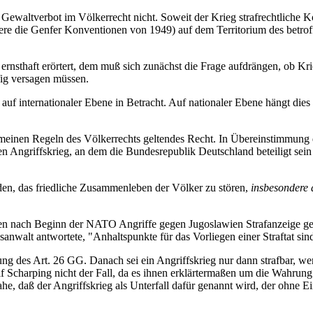
Gewaltverbot im Völkerrecht nicht. Soweit der Krieg strafrechtliche K
e die Genfer Konventionen von 1949) auf dem Territorium des betroffe
rnsthaft erörtert, dem muß sich zunächst die Frage aufdrängen, ob Krie
fig versagen müssen.
e auf internationaler Ebene in Betracht. Auf nationaler Ebene hängt di
meinen Regeln des Völkerrechts geltendes Recht. In Übereinstimmung d
n Angriffskrieg, an dem die Bundesrepublik Deutschland beteiligt sein 
en, das friedliche Zusammenleben der Völker zu stören,
insbesondere 
isten nach Beginn der NATO Angriffe gegen Jugoslawien Strafanzeige 
anwalt antwortete, "Anhaltspunkte für das Vorliegen einer Straftat sin
ng des Art. 26 GG. Danach sei ein Angriffskrieg nur dann strafbar, we
 Scharping nicht der Fall, da es ihnen erklärtermaßen um die Wahrung 
he, daß der Angriffskrieg als Unterfall dafür genannt wird, der ohne 