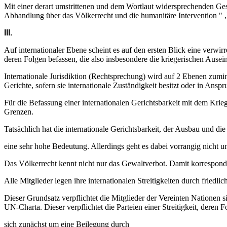
Mit einer derart umstrittenen und dem Wortlaut widersprechenden Gese
Abhandlung über das Völkerrecht und die humanitäre Intervention " ,I
III.
Auf internationaler Ebene scheint es auf den ersten Blick eine verwir
deren Folgen befassen, die also insbesondere die kriegerischen Aus
Internationale Jurisdiktion (Rechtsprechung) wird auf 2 Ebenen zumind
Gerichte, sofern sie internationale Zuständigkeit besitzt oder in Ansp
Für die Befassung einer internationalen Gerichtsbarkeit mit dem Krie
Grenzen.
Tatsächlich hat die internationale Gerichtsbarkeit, der Ausbau und di
eine sehr hohe Bedeutung. Allerdings geht es dabei vorrangig nicht um
Das Völkerrecht kennt nicht nur das Gewaltverbot. Damit korrespondie
Alle Mitglieder legen ihre internationalen Streitigkeiten durch friedli
Dieser Grundsatz verpflichtet die Mitglieder der Vereinten Nationen si
UN-Charta. Dieser verpflichtet die Parteien einer Streitigkeit, deren 
sich zunächst um eine Beilegung durch