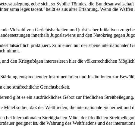
tzesauslegung gebe sich, so Sybille Tönnies, die Bundesanwaltschaft in
nter arma leges tacent.’ heißt es aus alter Erfahrung. Wenn die Waffen
rende Vielzahl von Gerichtsbarkeiten und juristischer Initiativen zu ge
einandersetzungen innerhalb Jugoslawiens und den Natokrieg gegen Ju
est tatsächlich praktiziert. Zum einen auf der Ebene internationaler Ge
ruch nimmt.
g und den Kriegsfolgen interessieren hier die völkerrechtlichen Möglich
e Stärkung entsprechender Instrumentarien und Institutionen zur Bewälti
 eine strafrechtliche Gerichtsbarkeit.
rend gibt es ein ausdrückliches Gebot zur friedlichen Streitbeilegung. 
che Mittel so bei, daß der Weltfrieden, die internationale Sicherheit und 
ch bei internationalen Streitigkeiten Mittel der friedlichen Streitbeileg
Fortdauer geeignet ist, die Wahrung des Weltfriedens und der internation