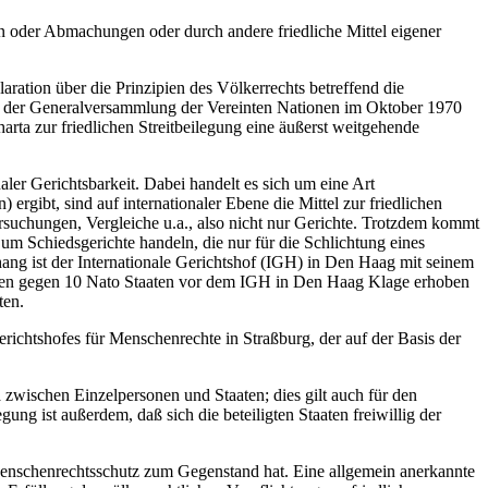
n oder Abmachungen oder durch andere friedliche Mittel eigener
aration über die Prinzipien des Völkerrechts betreffend die
" der Generalversammlung der Vereinten Nationen im Oktober 1970
arta zur friedlichen Streitbeilegung eine äußerst weitgehende
ler Gerichtsbarkeit. Dabei handelt es sich um eine Art
ergibt, sind auf internationaler Ebene die Mittel zur friedlichen
rsuchungen, Vergleiche u.a., also nicht nur Gerichte. Trotzdem kommt
m Schiedsgerichte handeln, die nur für die Schlichtung eines
ang ist der Internationale Gerichtshof (IGH) in Den Haag mit seinem
ien gegen 10 Nato Staaten vor dem IGH in Den Haag Klage erhoben
ten.
richtshofes für Menschenrechte in Straßburg, der auf der Basis der
a zwischen Einzelpersonen und Staaten; dies gilt auch für den
ung ist außerdem, daß sich die beteiligten Staaten freiwillig der
Menschenrechtsschutz zum Gegenstand hat. Eine allgemein anerkannte