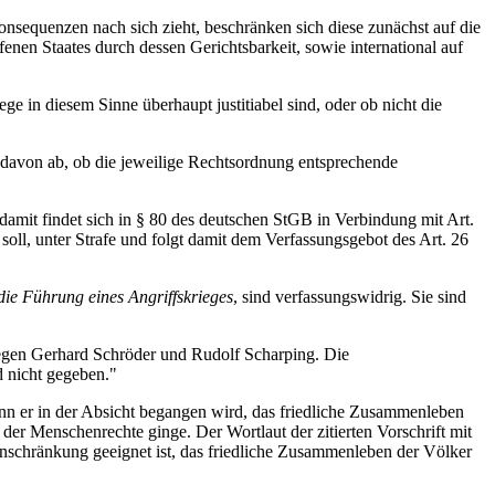
onsequenzen nach sich zieht, beschränken sich diese zunächst auf die
nen Staates durch dessen Gerichtsbarkeit, sowie international auf
ge in diesem Sinne überhaupt justitiabel sind, oder ob nicht die
es davon ab, ob die jeweilige Rechtsordnung entsprechende
amit findet sich in § 80 des deutschen StGB in Verbindung mit Art.
soll, unter Strafe und folgt damit dem Verfassungsgebot des Art. 26
die Führung eines Angriffskrieges
, sind verfassungswidrig. Sie sind
gegen Gerhard Schröder und Rudolf Scharping. Die
d nicht gegeben."
nn er in der Absicht begangen wird, das friedliche Zusammenleben
der Menschenrechte ginge. Der Wortlaut der zitierten Vorschrift mit
Einschränkung geeignet ist, das friedliche Zusammenleben der Völker