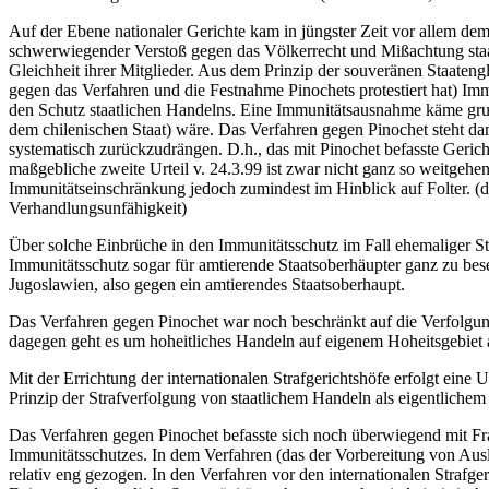
Auf der Ebene nationaler Gerichte kam in jüngster Zeit vor allem dem
schwerwiegender Verstoß gegen das Völkerrecht und Mißachtung staat
Gleichheit ihrer Mitglieder. Aus dem Prinzip der souveränen Staateng
gegen das Verfahren und die Festnahme Pinochets protestiert hat) Im
den Schutz staatlichen Handelns. Eine Immunitätsausnahme käme grun
dem chilenischen Staat) wäre. Das Verfahren gegen Pinochet steht dam
systematisch zurückzudrängen. D.h., das mit Pinochet befasste Geric
maßgebliche zweite Urteil v. 24.3.99 ist zwar nicht ganz so weitgehen
Immunitätseinschränkung jedoch zumindest im Hinblick auf Folter. (di
Verhandlungsunfähigkeit)
Über solche Einbrüche in den Immunitätsschutz im Fall ehemaliger Staa
Immunitätsschutz sogar für amtierende Staatsoberhäupter ganz zu bes
Jugoslawien, also gegen ein amtierendes Staatsoberhaupt.
Das Verfahren gegen Pinochet war noch beschränkt auf die Verfolgun
dagegen geht es um hoheitliches Handeln auf eigenem Hoheitsgebiet
Mit der Errichtung der internationalen Strafgerichtshöfe erfolgt ei
Prinzip der Strafverfolgung von staatlichem Handeln als eigentliche
Das Verfahren gegen Pinochet befasste sich noch überwiegend mit Fr
Immunitätsschutzes. In dem Verfahren (das der Vorbereitung von Ausl
relativ eng gezogen. In den Verfahren vor den internationalen Strafg