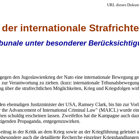
URL dieses Dokum
 der internationale Strafricht
tribunale unter besonderer Berücksicht
gegen den Jugoslawienkrieg der Nato eine internationale Bewegung gebil
ich zur Verantwortung zu ziehen. (kurz: internationale Tribunalsbewegun
über die strafrechtlichen Möglichkeiten, Krieg und Kriegsfolgen wirk
den ehemaligen Justizminister der USA, Ramsey Clark, bis hin zur Vorl
 the Advancement of International Criminal Law" (MAICL) wurde eine F
hen schuldig erscheinen lassen. Zweifellos hat die Kampagne auch dazu 
rtigenden Propaganda, entgegenzuwirken.
itrag in der Kritik an dem Krieg sowie an der Kriegführung geleistet 
sbesondere auch die detaillierte Recherche einzelner Kriegshandlungen, 