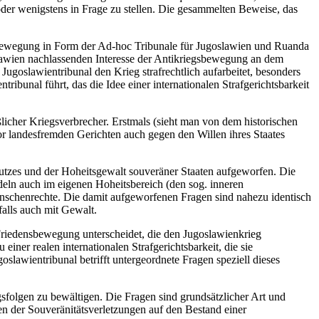
 oder wenigstens in Frage zu stellen. Die gesammelten Beweise, das
lsbewegung in Form der Ad-hoc Tribunale für Jugoslawien und Ruanda
slawien nachlassenden Interesse der Antikriegsbewegung an dem
s Jugoslawientribunal den Krieg strafrechtlich aufarbeitet, besonders
ibunal führt, das die Idee einer internationalen Strafgerichtsbarkeit
ßlicher Kriegsverbrecher. Erstmals (sieht man von dem historischen
vor landesfremden Gerichten auch gegen den Willen ihres Staates
hutzes und der Hoheitsgewalt souveräner Staaten aufgeworfen. Die
Handeln auch im eigenen Hoheitsbereich (den sog. inneren
enschenrechte. Die damit aufgeworfenen Fragen sind nahezu identisch
falls auch mit Gewalt.
Friedensbewegung unterscheidet, die den Jugoslawienkrieg
iner realen internationalen Strafgerichtsbarkeit, die sie
slawientribunal betrifft untergeordnete Fragen speziell dieses
egsfolgen zu bewältigen. Die Fragen sind grundsätzlicher Art und
en der Souveränitätsverletzungen auf den Bestand einer