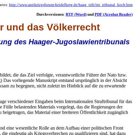
etes:
http://www.antikriegsforum-heidelberg.de/haag_trib/int_tribunal_koch.htm
Durckversionen
:
RTF (Word)
und
PDF (Acrobat Reader)
er und das Völkerrecht
igung des Haager-Jugoslawientribunals
det, die das Ziel verfolgte, verantwortliche Führer der Nato bzw.
g) Das vorliegende Manuskript entstand ursprünglich in der Absicht
sam zu begegnen, nicht zuletzt im Hinblick auf die zu erwartende
age verschiedener Eingaben beim Internationalen Straftribunal für das
ülle belastenden Materials vorgelegt, das die Regierungen der
beigetragen, das Material einer breiteren Öffentlichkeit zugänglich
und eine wesentliche Rolle an dem Aufbau einer politischen Front
die eindeutig als Kriegsverbrechen zu qualifizieren sind, hat dazu