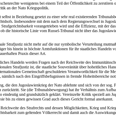
nschenrechte wenigstens bei einem Teil der Öffentlichkeit zu zerstören
ritik an der Nato Kriegspolitik.
selbst in Beziehung gesetzt zu einer sehr real existierenden Tribuna
richtshofs. Insbesondere mit dem nach dem Regierungswechsel in Jugo
n Strafgerichtsbarkeit vorangetrieben wird und die Effizienz, mit der da
 die historische Linie vom Russel-Tribunal nicht über das Jugoslawientr
nale Strafjustiz nicht mehr auf die nur symbolische Verurteilung mutma
äger bis hinein in höchste Amtsfunktionen für ihr staatliches Handeln 
auerhaften Praxis dieser Art.
eitliches Handeln werden Fragen nach der Reichweite des Immunitätssc
tionalen Strafjustiz ist, die staatliche Souveränität über hoheitliches 
ternationalen Gemeinschaft geschuldeten Verantwortlichkeit für die M
, nämlich nach den Eingriffsbefugnissen in fremde Hoheitsbereiche not
ng, die den Jugoslawienkrieg der Nato ablehnte und sich von der sog. 
urücktritt. Sie (die Tribunalsbewegung) hat ihr Verhältnis zum Aufbau e
ndeutig und grundsätzlich geklärt. Vereinzelte Kritik speziell am Jugo
sie bis zu einen gewissen Grad auch dieses Gericht formal anerkannt.
der Reichweite des Strafrechts und dessen Möglichkeiten, Krieg und Kri
erichtsbarkeit zum geltenden Völkerrecht und damit auch die Auswirkung