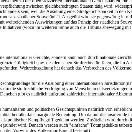
nterschied zu der oben skizzierten internationalen Gerichtsbarkeit, die i
verpflichtung zwischen gleichberechtigten Staaten tätig wird, widerspric
cht anders sein, weil die Ausübung einer Strafgerichtsbarkeit in den Ke
Grundsatz staatlicher Souveränität. Ausgeübt wird sie gegenwärtig in ru
t weitreichenden Auswirkungen auf das Prinzip der staatlichen Souverän
nde Initiativen (wozu im weiteren Sinne auch die Tribunalsbewegung mi
Ebene internationaler Gerichte, sondern kann auch durch nationale Geric
begrenzte Gültigkeit bspw. des deutschen Strafrechts für Taten, die im
 gefunden. Weltrechtsgeltung hat danach das Verbrechen des Völkermord
Rechtsgrundlage für die Ausübung einer internationalen Jurisdiktion(nat
s um die strafrechtliche Verfolgung von Menschenrechtsverletzungen u
 Daneben gibt es natürlich aufgrund zahlreicher internationaler Abkom
er humanitären und politischen Gesichtspunkten natürlich von erheblic
Quantität her allenfalls marginale Bedeutung. Um darauf die ausufernde 
 als politischer Kampfbegriff gedehnt werden. Zusätzlich wird durch d
ründet wird. Danach werden auch "einfache" Tötungsdelikte tatbestand
h der Vorwurf des Völkermords nicht bestätigt)