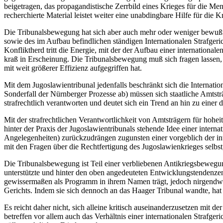
beigetragen, das propagandistische Zerrbild eines Krieges für die Me
recherchierte Material leistet weiter eine unabdingbare Hilfe für die K
Die Tribunalsbewegung hat sich aber auch mehr oder weniger bewußt 
sowie des im Aufbau befindlichen ständigen Internationalen Strafge
Konfliktherd tritt die Energie, mit der der Aufbau einer internationale
kraß in Erscheinung. Die Tribunalsbewegung muß sich fragen lassen, ob
mit weit größerer Effizienz aufgegriffen hat.
Mit dem Jugoslawientribunal jedenfalls beschränkt sich die Internatio
Sonderfall der Nürnberger Prozesse ab) müssen sich staatliche Amtstr
strafrechtlich verantworten und deutet sich ein Trend an hin zu einer d
Mit der strafrechtlichen Verantwortlichkeit von Amtsträgern für hoh
hinter der Praxis der Jugoslawientribunals stehende Idee einer interna
Angelegenheiten) zurückzudrängen zugunsten einer vorgeblich der in
mit den Fragen über die Rechtfertigung des Jugoslawienkrieges selbst
Die Tribunalsbewegung ist Teil einer verbliebenen Antikriegsbewegu
unterstützte und hinter den oben angedeuteten Entwicklungstendenzen z
gewissermaßen als Programm in ihrem Namen trägt, jedoch nirgendwo ei
Gerichts. Indem sie sich dennoch an das Haager Tribunal wandte, hat 
Es reicht daher nicht, sich alleine kritisch auseinanderzusetzen mit 
betreffen vor allem auch das Verhältnis einer internationalen Strafg