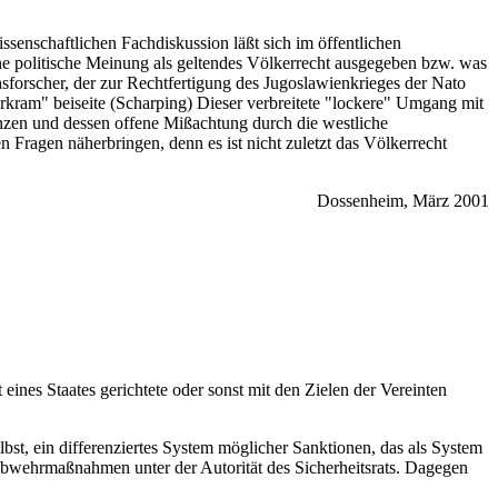
ssenschaftlichen Fachdiskussion läßt sich im öffentlichen
ene politische Meinung als geltendes Völkerrecht ausgegeben bzw. was
nsforscher, der zur Rechtfertigung des Jugoslawienkrieges der Nato
erkram" beiseite (Scharping) Dieser verbreitete "lockere" Umgang mit
enzen und dessen offene Mißachtung durch die westliche
 Fragen näherbringen, denn es ist nicht zuletzt das Völkerrecht
Dossenheim, März 2001
 eines Staates gerichtete oder sonst mit den Zielen der Vereinten
bst, ein differenziertes System möglicher Sanktionen, das als System
 Abwehrmaßnahmen unter der Autorität des Sicherheitsrats. Dagegen