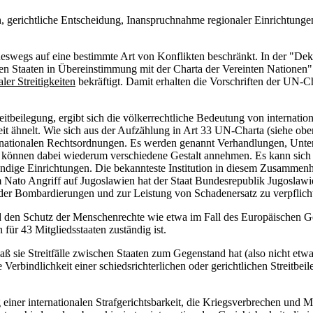
, gerichtliche Entscheidung, Inanspruchnahme regionaler Einrichtunge
neswegs auf eine bestimmte Art von Konflikten beschränkt. In der "Dekl
n Staaten in Übereinstimmung mit der Charta der Vereinten Nationen
aler Streitigkeiten
bekräftigt. Damit erhalten die Vorschriften der UN-Ch
tbeilegung, ergibt sich die völkerrechtliche Bedeutung von internationa
t ähnelt. Wie sich aus der Aufzählung in Art 33 UN-Charta (siehe oben) 
e in nationalen Rechtsordnungen. Es werden genannt Verhandlungen, Unte
 können dabei wiederum verschiedene Gestalt annehmen. Es kann sich u
ndige Einrichtungen. Die bekannteste Institution in diesem Zusammenh
ato Angriff auf Jugoslawien hat der Staat Bundesrepublik Jugoslaw
 der Bombardierungen und zur Leistung von Schadenersatz zu verpflich
nd den Schutz der Menschenrechte wie etwa im Fall des Europäischen Ge
ür 43 Mitgliedsstaaten zuständig ist.
aß sie Streitfälle zwischen Staaten zum Gegenstand hat (also nicht etw
rbindlichkeit einer schiedsrichterlichen oder gerichtlichen Streitbeileg
iner internationalen Strafgerichtsbarkeit, die Kriegsverbrechen und 