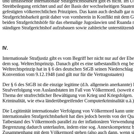
und umfassende internationale Strafgerichtsbarkeit gibt es nicht. Im U
Streitbeilegung errichtet und auf der Basis der wechselseitigen Staaten
gefestigten völkerrechtlichen Prinzipien. Das kann auch deshalb gar ni
Strafgerichtsbarkeit gerät daher von vornherein in Konflikt mit dem 
beiden Strafgerichtshöfe für das ehemalige Jugoslawien und Ruanda mi
ständigen Strafgerichtshof aufzubauen sowie zahlreiche unterstütze
IV.
Internationale Strafjustiz gibt es vom Begriff her nicht nur auf der 
dem sog. Weltrechtsprinzip. Danach gibt es eine tatbestandlich eng 
Weltrechtsprinzip hat in § 6 des deutschen StGB seinen Niederschlag
Konvention vom 9.12.1948 (und gilt nur für die Vertragsstaaten)
Der § 6 des StGB ist die einzige legitime (d.h. allgemein anerkannte) 
Strafverfolgung von Auslandstaten im Fall von Völkermord. (soweit e
Thema der strafrechtlicher Bewältigung von Krieg und Kriegsfolgen.
Kriminalität, wie etwa länderübegreifender Computerkriminalität u.ä.)
Die Legitimität internationaler Verfolgung von Völkermord kann unt
internationalen Strafgerichtsbarkeit hat dies jedoch bereits von der 
Tatbestand des Völkermords parallel zu der inflationären Verwendung
Begrenzung dadurch unterlaufen, indem eine sog. Annexkompetenz beg
Zusammenhang mit dem Völkermord stehen (also auch dann, wenn sic