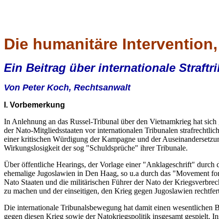
Die humanitäre Intervention,
Ein Beitrag über internationale Straf
Von Peter Koch, Rechtsanwalt
I. Vorbemerkung
In Anlehnung an das Russel-Tribunal über den Vietnamkrieg hat sich 
der Nato-Mitgliedsstaaten vor internationalen Tribunalen strafrechtl
einer kritischen Würdigung der Kampagne und der Auseinandersetzung 
Wirkungslosigkeit der sog "Schuldsprüche" ihrer Tribunale.
Über öffentliche Hearings, der Vorlage einer "Anklageschrift" durch 
ehemalige Jugoslawien in Den Haag, so u.a durch das "Movement for
Nato Staaten und die militärischen Führer der Nato der Kriegsverbrec
zu machen und der einseitigen, den Krieg gegen Jugoslawien rechtfe
Die internationale Tribunalsbewegung hat damit einen wesentlichen Be
gegen diesen Krieg sowie der Natokriegspolitik insgesamt gespielt. In