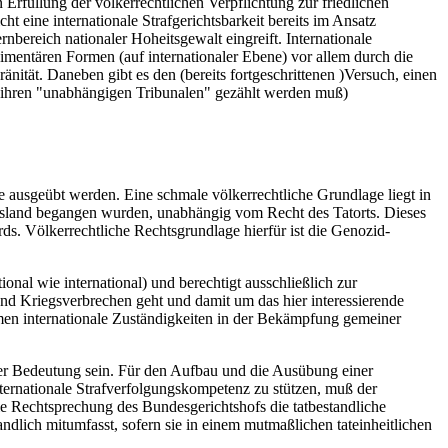
n Erfüllung der völkerrechtlichen Verpflichtung zur friedlichen
ht eine internationale Strafgerichtsbarkeit bereits im Ansatz
rnbereich nationaler Hoheitsgewalt eingreift. Internationale
dimentären Formen (auf internationaler Ebene) vor allem durch die
ität. Daneben gibt es den (bereits fortgeschrittenen )Versuch, einen
t ihren "unabhängigen Tribunalen" gezählt werden muß)
hte ausgeübt werden. Eine schmale völkerrechtliche Grundlage liegt in
 Ausland begangen wurden, unabhängig vom Recht des Tatorts. Dieses
s. Völkerrechtliche Rechtsgrundlage hierfür ist die Genozid-
ional wie international) und berechtigt ausschließlich zur
nd Kriegsverbrechen geht und damit um das hier interessierende
men internationale Zuständigkeiten in der Bekämpfung gemeiner
her Bedeutung sein. Für den Aufbau und die Ausübung einer
internationale Strafverfolgungskompetenz zu stützen, muß der
ie Rechtsprechung des Bundesgerichtshofs die tatbestandliche
lich mitumfasst, sofern sie in einem mutmaßlichen tateinheitlichen