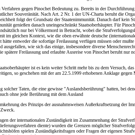
 Verfahren gegen Pinochet Bedeutung zu. Bereits in der Durchführung de
licher Souveränität. Nach Art. 2 Nr. 1 der UN-Charta beruht die Orga
leichheit folgt der Grundsatz der Staatenimmunität. Danach darf kein S
munität genießen danach uneingeschränkt Staatsoberhäupter. Für Pinoch
dsätzlich nur bei Völkermord in Betracht, wobei die Strafverfolgungs
it im gleichen Kontext, wie die oben erwähnte deutsche (internationale)
ht hätte entweder die sofortige Freilassung verfügen müssen oder muß
d ausgefallen, wie sich das einige, insbesondere diverse Menschenrecht
e spätere Freilassung und erlaubte Ausreise von Pinochet beruht nur no
tsoberhäupter ist es kein weiter Schritt mehr bis zu dem Versuch, das 
eitigen, so geschehen mit der am 22.5.1999 erhobenen Anklage gegen Mi
g solcher Taten, die eine gewisse "Auslandsberührung" hatten, bei de
 auch ohne jede Berührung mit dem Ausland
ne Umkehrung des Prinzips der ausnahmsweisen Außerkraftsetzung der Im
m Zweck.
agen der internationalen Zuständigkeit im Zusammenhang der Strafver
ieferungsverfahren diente) wurden die Grenzen möglicher Strafverfolgu
erichtshöfen spielen Zuständigkeitsfragen oder Fragen der eigenen Straf