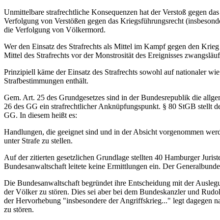
Unmittelbare strafrechtliche Konsequenzen hat der Verstoß gegen das 
Verfolgung von Verstößen gegen das Kriegsführungsrecht (insbesonder
die Verfolgung von Völkermord.
Wer den Einsatz des Strafrechts als Mittel im Kampf gegen den Krieg e
Mittel des Strafrechts vor der Monstrosität des Ereignisses zwangsläu
Prinzipiell käme der Einsatz des Strafrechts sowohl auf nationaler wi
Strafbestimmungen enthält.
Gem. Art. 25 des Grundgesetzes sind in der Bundesrepublik die allge
26 des GG ein strafrechtlicher Anknüpfungspunkt. § 80 StGB stellt de
GG. In diesem heißt es:
Handlungen, die geeignet sind und in der Absicht vorgenommen werd
unter Strafe zu stellen.
Auf der zitierten gesetzlichen Grundlage stellten 40 Hamburger Jur
Bundesanwaltschaft leitete keine Ermittlungen ein. Der Generalbundes
Die Bundesanwaltschaft begründet ihre Entscheidung mit der Auslegu
der Völker zu stören. Dies sei aber bei dem Bundeskanzler und Rudolf
der Hervorhebung "insbesondere der Angriffskrieg..." legt dagegen na
zu stören.