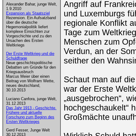
Angriff auf Frankrei
Alexander Bahar, junge Welt,
1.9.2010
und Luxemburgs füh
Expansion als Staatsziel
Rezension. Ein Aufsatzband
regionale Konflikt 
über die deutsche
Hegemonialpolitik liefert
Tage zum Weltkrieg
komplexe Einsichten zur
Vorgeschichte und zu den
Menschen zum Opfer
Ursachen des Ersten
Weltkriegs
Verdun, an der So
Der Erste Weltkrieg und die
Schuldfrage
seither den Wahnsi
Neue geschichtspolitische
Debatten um Gründe für den
Kriegsausbruch
Marcus Meier über einen
Schaut man auf die 
Beitrag von Wolfram Wette,
neues deutschland,
war der Erste Weltk
30.10.2013
„ausgebrochen“, wi
Luciano Canfora, junge Welt,
31.12.2013
hochgeschaukelt“ ha
Das Jahr 1913 - Geschichte.
Frühere und aktuelle
Großmächte unaufhal
Forschung zum Beginn des
Ersten Weltkrieges
Gerd Fesser, Junge Welt
Wirklich Schuld hat
30.12.2013