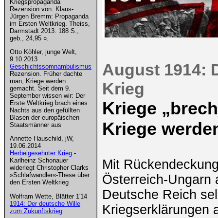
Kriegspropaganda
Rezension von: Klaus-
Jürgen Bremm: Propaganda
im Ersten Weltkrieg. Theiss,
Darmstadt 2013. 188 S.,
geb., 24,95 ¤.
Otto Köhler, junge Welt,
9.10.2013
August 1914: 
Geschichtssomnambulismus
Rezension. Früher dachte
man, Kriege werden
Krieg
gemacht. Seit dem 9.
September wissen wir: Der
Kriege „brech
Erste Weltkrieg brach eines
Nachts aus den gefüllten
Blasen der europäischen
Kriege werde
Staatsmänner aus
Annette Hauschild, jW,
19.06.2014
Herbeigesehnter Krieg
-
Karlheinz Schonauer
Mit Rückendeckung 
widerlegt Christopher Clarks
»Schlafwandler«-These über
Österreich-Ungarn 
den Ersten Weltkrieg
Deutsche Reich selb
Wolfram Wette, Blätter 1'14
1914: Der deutsche Wille
Kriegserklärungen 
zum Zukunftskrieg