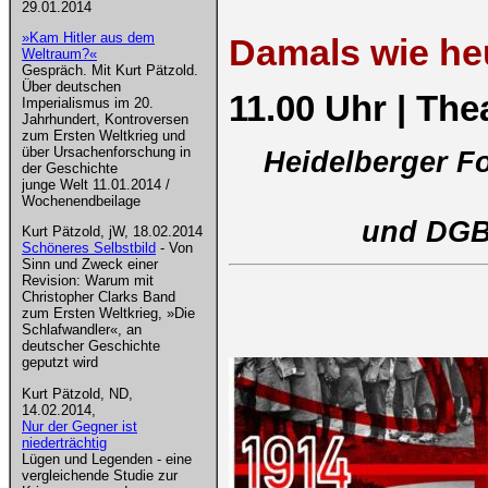
29.01.2014
»Kam Hitler aus dem
Damals wie heu
Weltraum?«
Gespräch. Mit Kurt Pätzold.
Über deutschen
11.00 Uhr | The
Imperialismus im 20.
Jahrhundert, Kontroversen
zum Ersten Weltkrieg und
über Ursachenforschung in
Heidelberger F
der Geschichte
junge Welt 11.01.2014 /
Wochenendbeilage
und DGB
Kurt Pätzold, jW, 18.02.2014
Schöneres Selbstbild
- Von
Sinn und Zweck einer
Revision: Warum mit
Christopher Clarks Band
zum Ersten Weltkrieg, »Die
Schlafwandler«, an
deutscher Geschichte
geputzt wird
Kurt Pätzold, ND,
14.02.2014,
Nur der Gegner ist
niederträchtig
Lügen und Legenden - eine
vergleichende Studie zur