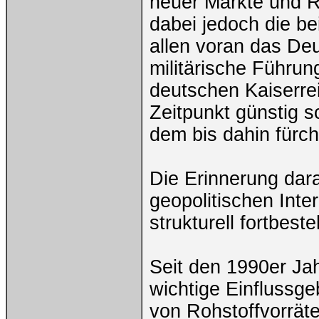
neuer Märkte und R
dabei jedoch die b
allen voran das Deu
militärische Führun
deutschen Kaiserrei
Zeitpunkt günstig s
dem bis dahin fürch
Die Erinnerung dara
geopolitischen Inte
strukturell fortbest
Seit den 1990er Ja
wichtige Einflussge
von Rohstoffvorrät