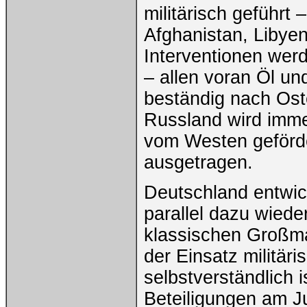
militärisch geführt 
Afghanistan, Libye
Interventionen wer
‒ allen voran Öl un
beständig nach Os
Russland wird immer
vom Westen geförde
ausgetragen.
Deutschland entwic
parallel dazu wiede
klassischen Großma
der Einsatz militäri
selbstverständlich 
Beteiligungen am J