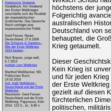
Aggressive Strategie
höchstens der junge
Vorabdruck. Am Vorabend
des Ersten Weltkrieges
Folgerichtig avanci
verschärfte sich die Rivalität
der imperialistischen
Großmächte. Das Deutsche
australischen Histo
Reich verfolgte eine
expansionistische Politik
Deutschland von se
Gerd Fesser, Neues
behauptet, die Gro
Deutschland, 27.6.2009
Die Schüsse in Sarajevo -
Krieg getaumelt.
Wie der Erste Weltkrieg
1914 begann
...
Nick Brauns, junge welt,
Dieser Geschichtskl
6.7.2013
Auftakt zum Weltkrieg
Kein Krieg ist unve
Manfred Weißbecker, ND,
und für jeden Krieg
Politisches Buch,
14.02.2014
der Erste Weltkrieg
Auf- statt Verklärung -
Deutschland und der Erste
gezielt auf diesen 
Weltkrieg
Rezension: Gerd Fesser:
Deutschland und der Erste
fürchterlichen Dim
Weltkrieg. Papyrossa, Köln
2014. 123 S., br., 9,90 ¤.
politischen, militär