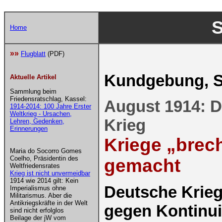
S
Home
»»
Flugblatt
(PDF)
Kundgebung, S
Aktuelle Artikel
Sammlung beim
Friedensratschlag, Kassel:
August 1914: D
1914-2014: 100 Jahre Erster
Weltkrieg - Ursachen,
Krieg
Lehren, Gedenken,
Erinnerungen
Kriege „brec
Maria do Socorro Gomes
Coelho, Präsidentin des
gemacht
Weltfriedensrates
Krieg ist nicht unvermeidbar
1914 wie 2014 gilt: Kein
Deutsche Krieg
Imperialismus ohne
Militarismus. Aber die
Antikriegskräfte in der Welt
gegen Kontinui
sind nicht erfolglos
Beilage der jW vom