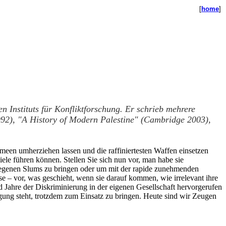
[
home
]
en Instituts für Konfliktforschung. Er schrieb mehrere
1992), "A History of Modern Palestine" (Cambridge 2003),
 Armeen umherziehen lassen und die
raffiniertesten
Waffen einsetzen
iele führen können. Stellen Sie sich nun vor, man habe sie
egenen
Slums zu bringen oder um mit der rapide zunehmenden
ise – vor, was geschieht, wenn sie darauf kommen, wie irrelevant ihre
 Jahre der Diskriminierung in der eigenen Gesellschaft hervorgerufen
ügung steht, trotzdem zum Einsatz zu bringen. Heute sind wir Zeugen