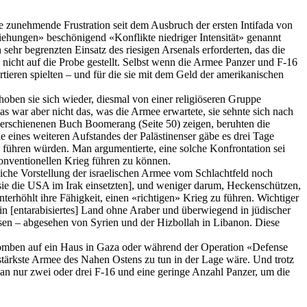
hre zunehmende Frustration seit dem Ausbruch der ersten
Intifada
von
iehungen» beschönigend «Konflikte niedriger Intensität» genannt
sehr begrenzten Einsatz des riesigen Arsenals erforderten, das die
nicht auf die Probe gestellt. Selbst wenn die Armee Panzer und F-16
rtieren spielten – und für die sie mit dem Geld der amerikanischen
oben sie sich wieder, diesmal von einer religiöseren Gruppe
as war aber nicht das, was die Armee erwartete, sie sehnte sich nach
h erschienenen Buch
Boomerang
(Seite 50) zeigen, beruhten die
 eines weiteren Aufstandes der Palästinenser gäbe es drei Tage
, führen würden. Man argumentierte, eine solche Konfrontation sei
konventionellen Krieg führen zu können.
liche Vorstellung der israelischen Armee vom Schlachtfeld noch
sie die USA im Irak einsetzten], und weniger darum, Heckenschützen,
nterhöhlt ihre Fähigkeit, einen «richtigen» Krieg zu führen. Wichtiger
in [
entarabisiertes
] Land ohne Araber und überwiegend in jüdischer
ssen – abgesehen von Syrien und der
Hizbollah
in Libanon. Diese
Bomben auf ein Haus in Gaza oder während der Operation «
Defense
 stärkste Armee des Nahen Ostens zu tun in der Lage wäre. Und trotz
man nur zwei oder drei F-16 und eine geringe Anzahl Panzer, um die