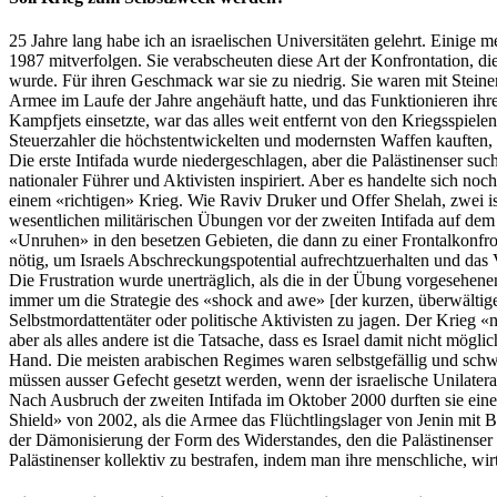
25 Jahre lang habe ich an israelischen Universitäten gelehrt. Einige
1987 mitverfolgen. Sie verabscheuten diese Art der Konfrontation, d
wurde. Für ihren Geschmack war sie zu niedrig. Sie waren mit Steinen
Armee im Laufe der Jahre angehäuft hatte, und das Funktionieren ihr
Kampfjets einsetzte, war das alles weit entfernt von den Kriegsspiele
Steuerzahler die höchstentwickelten und modernsten Waffen kauften, 
Die erste
Intifada
wurde niedergeschlagen, aber die Palästinenser suc
nationaler Führer und Aktivisten inspiriert. Aber es handelte sich no
einem «richtigen» Krieg. Wie
Raviv
Druker
und
Offer
Shelah
, zwei 
wesentlichen militärischen Übungen vor der zweiten
Intifada
auf dem 
«Unruhen» in den besetzen Gebieten, die dann zu einer Frontalkonfron
nötig, um Israels Abschreckungspotential aufrechtzuerhalten und das 
Die Frustration wurde unerträglich, als die in der Übung vorgesehen
immer um die Strategie des «
shock
and
awe
» [der kurzen, überwältig
Selbstmordattentäter oder politische Aktivisten zu jagen. Der Krieg «n
aber als alles andere ist die Tatsache, dass es Israel damit nicht mögli
Hand. Die meisten arabischen Regimes waren selbstgefällig und schw
müssen
ausser
Gefecht gesetzt werden, wenn der israelische
Unilater
Nach Ausbruch der zweiten
Intifada
im Oktober 2000 durften sie ein
Shield
» von 2002, als die Armee das Flüchtlingslager von
Jenin
mit Bu
der Dämonisierung der Form des Widerstandes, den die Palästinenser
Palästinenser kollektiv zu bestrafen, indem man ihre menschliche, wirts