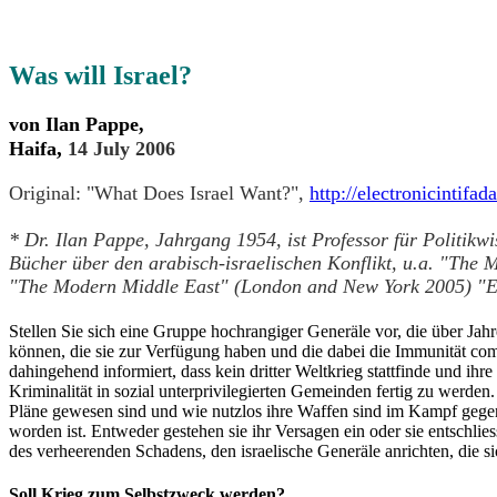
Was will Israel?
von
Ilan
Pappe,
,
Haifa
14 July 2006
Original: "
What Does Israel Want?",
http://electronicintifad
* Dr. Ilan Pappe, Jahrgang 1954, ist Professor für Politikwi
Bücher über den arabisch-israelischen Konflikt, u.a. "The
"The Modern Middle East" (London and New York 2005) "Eth
Stellen Sie sich eine Gruppe hochrangiger Generäle vor, die über Jahr
können, die sie zur Verfügung haben und die dabei die Immunität com
dahingehend informiert, dass kein dritter Weltkrieg stattfinde und i
Kriminalität in sozial unterprivilegierten Gemeinden fertig zu werden.
Pläne gewesen sind und wie nutzlos ihre Waffen sind im Kampf gegen 
worden ist. Entweder gestehen sie ihr Versagen ein oder sie
entschlie
des verheerenden Schadens, den israelische Generäle anrichten, die s
Soll Krieg zum Selbstzweck werden?