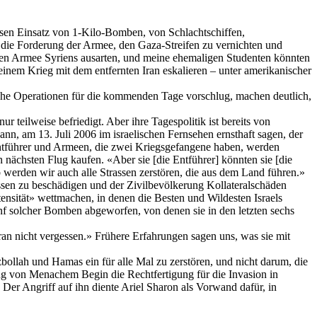
sen Einsatz von 1-Kilo-Bomben, von Schlachtschiffen,
 die Forderung der Armee, den Gaza-Streifen zu vernichten und
sen Armee Syriens ausarten, und meine ehemaligen Studenten könnten
einem Krieg mit dem entfernten Iran eskalieren – unter amerikanischer
he Operationen für die kommenden Tage vorschlug, machen deutlich,
 teilweise befriedigt. Aber ihre Tagespolitik ist bereits von
ann, am 13. Juli 2006 im israelischen Fernsehen ernsthaft sagen, der
 Entführer und Armeen, die zwei Kriegsgefangene haben, werden
n nächsten Flug kaufen. «Aber sie [die Entführer] könnten sie [die
b werden wir auch alle Strassen zerstören, die aus dem Land führen.»
assen zu beschädigen und der Zivilbevölkerung
Kollateralschäden
tensität» wettmachen, in denen die Besten und Wildesten Israels
 solcher Bomben abgeworfen, von denen sie in den letzten sechs
an nicht vergessen.» Frühere Erfahrungen sagen uns, was sie mit
bollah
und Hamas ein für alle Mal zu zerstören, und nicht darum, die
ung von Menachem Begin die Rechtfertigung für die Invasion in
. Der Angriff auf ihn diente Ariel Sharon als Vorwand dafür, in