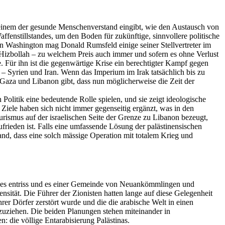
ie einem der gesunde Menschenverstand eingibt, wie den Austausch von
enstillstandes, um den Boden für zukünftige, sinnvollere politische
n. In Washington mag Donald
Rumsfeld
einige seiner Stellvertreter im
Hizbollah
– zu welchem Preis auch immer und sofern es ohne Verlust
. Für ihn ist die gegenwärtige Krise ein berechtigter Kampf gegen
 – Syrien und Iran. Wenn das Imperium im Irak tatsächlich bis zu
 Gaza und Libanon gibt, dass nun möglicherweise die Zeit der
 Politik eine bedeutende Rolle spielen, und sie zeigt ideologische
Ziele haben sich nicht immer gegenseitig ergänzt, was in den
rismus auf der israelischen Seite der Grenze zu Libanon bezeugt,
zufrieden ist. Falls eine umfassende Lösung der palästinensischen
and, dass eine solch
mässige
Operation mit totalem Krieg und
andes entriss und es einer Gemeinde von Neuankömmlingen und
nsität. Die Führer der Zionisten hatten lange auf diese Gelegenheit
rer Dörfer zerstört wurde und die die arabische Welt in einen
uziehen. Die beiden Planungen stehen miteinander in
n: die völlige
Ent­arabisierung
Palästinas.