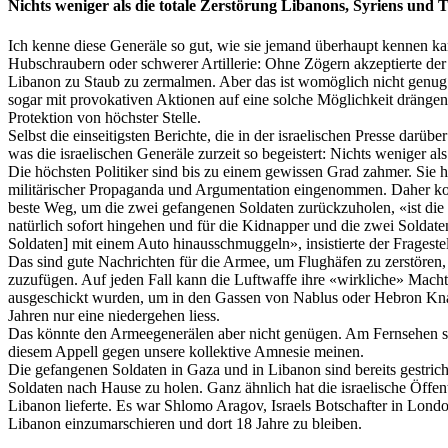
Nichts weniger als die totale Zerstörung Libanons, Syriens und 
Ich kenne diese Generäle so gut, wie sie jemand überhaupt kennen ka
Hubschraubern oder schwerer Artillerie: Ohne Zögern akzeptierte d
Libanon zu Staub zu zermalmen. Aber das ist womöglich nicht genug
sogar mit provokativen Aktionen auf eine solche Möglichkeit drängen.
Protektion von höchster Stelle.
Selbst die einseitigsten Berichte, die in der israelischen Presse dar
was die israelischen Generäle zurzeit so begeistert: Nichts weniger al
Die höchsten Politiker sind bis zu einem gewissen Grad zahmer. Sie ha
militärischer Propaganda und Argumentation eingenommen. Daher kon
beste Weg, um die zwei gefangenen Soldaten zurückzuholen, «ist die
natürlich sofort hingehen und für die Kidnapper und die zwei Soldaten
Soldaten] mit einem Auto hinausschmuggeln», insistierte der Fragestell
Das sind gute Nachrichten für die Armee, um Flughäfen zu zerstören,
zuzufügen. Auf jeden Fall kann die Luftwaffe ihre «wirkliche» Macht 
ausgeschickt wurden, um in den Gassen von
Nablus
oder Hebron Knab
Jahren nur eine niedergehen
liess
.
Das könnte den Armeegenerälen aber nicht genügen. Am Fernsehen sage
diesem Appell gegen unsere kollektive Amnesie meinen.
Die gefangenen Soldaten in Gaza und in Liba­non sind bereits gestric
Soldaten nach Hause zu holen. Ganz ähnlich hat die israelische Öffe
Libanon lieferte. Es war
Shlomo
Aragov
, Israels Botschafter in Lond
Libanon einzumarschieren und dort 18 Jahre zu bleiben.