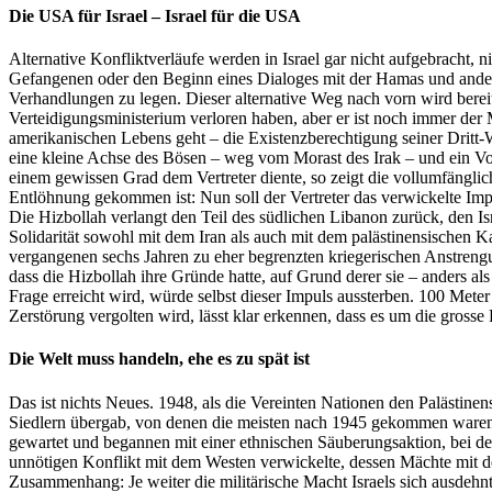
Die USA für Israel – Israel für die USA
Alternative Konfliktverläufe werden in Israel gar nicht aufgebracht
Gefangenen oder den Beginn eines Dialoges mit der Hamas und andere
Verhandlungen zu legen. Dieser alternative Weg nach vorn wird berei
Verteidigungsministerium verloren haben, aber er ist noch immer der 
amerikanischen Lebens geht – die Existenzberechtigung seiner Dritt-W
eine kleine Achse des Bösen – weg vom Morast des Irak – und ein Vorl
einem gewissen Grad dem Vertreter diente, so zeigt die vollumfängli
Entlöhnung gekommen ist: Nun soll der Vertreter das verwickelte Imp
Die
Hizbollah
verlangt den Teil des südlichen Libanon zurück, den Is
Solidarität sowohl mit dem Iran als auch mit dem palästinensischen
vergangenen sechs Jahren zu eher begrenzten kriegerischen Anstrengu
dass die
Hizbollah
ihre Gründe hatte, auf Grund derer sie – anders als
Frage erreicht wird, würde selbst dieser Impuls aussterben. 100 Meter
Zerstörung vergolten wird, lässt klar erkennen, dass es um die
grosse
Die Welt muss handeln, ehe es zu spät ist
Das ist nichts Neues. 1948, als die Vereinten Nationen den Palästi
Siedlern übergab, von denen die meisten nach 1945 gekommen waren, en
gewartet und begannen mit einer ethnischen Säuberungsaktion, bei der
unnötigen Konflikt mit dem Westen verwickelte, dessen Mächte mit 
Zusammenhang: Je weiter die militärische Macht Israels sich ausdehnt