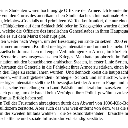
 meiner Studenten waren hochrangige Offiziere der Armee. Ich konnte i
ie von den Gurus des amerikanischen Studienfaches «Internationale Bez
, Molotow-Cocktails und primitiven Waffen konfrontiert, die nur einen 
er Fähigkeiten auf dem Schlachtfeld oder im Kriegsgebiet wurden dabei 
n, welche die Offiziere des israelischen Generalstabes in ihren Hauptqua
die es auf dem Markt überhaupt gibt.
hten weiter nach Wegen, um der Besetzung ein Ende zu setzen. 2000 erh
ch immer um einen «Konflikt niedriger Intensität» und um nichts mehr. D
israelische Journalisten mit engen Verbindungen zur Armee, im kürzlic
Szenario eines ausgewachsenen Krieges. Man hatte prophezeit, im Falle
tation mit den benachbarten arabischen Staaten, in erster Linie Syrien
Vertrauen der Generäle in die Fähigkeit ihrer Armee zu stärken, einen 
en drei Tage zu sechs Jahren wurden. Und dennoch kreist die hauptsäch
enden, «
ehrfurchtgebietenden
» Strategie «Schock und Ehrfurcht», wie 
iedriger Intensität» stellt die Unbesiegbarkeit der Armee in Frage und u
ch ist, seine Vorstellung vom Land Palästina unilateral durchzusetzen – e
ach genug, um die Israeli beim Verfolgen ihrer Politik gewähren zu la
alismus
Erfolg haben soll.
en Teil der Frustration abreagieren durch den Abwurf von 1000-Kilo-
lldozern zerstörte. Aber auch das war weit entfernt von dem, was die
 in der zweiten
Intifada
wählten – die Selbstmord­attentäter – brauchte 
chaftliche und soziale Infrastruktur vollständig zerstörte.