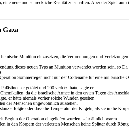
n, eine neue und schreckliche Realität zu schaffen. Aber der Spielraum 
n Gaza
, chemische Munition einzusetzen, die Verbrennungen und Verletzungen 
ndung dieses neuen Typs an Munition verwendet worden sein, so Dr. J
s.
peration Sommerregen nicht nur der Codename für eine militärische Op
Palästinenser getötet und 200 verletzt hat», sagte er.
en Chemikalien, da die israelische Armee in den ersten Tagen des Anschl
sagte, er hätte niemals vorher solche Wunden gesehen.
den der Menschen ungewöhnlich aussehen.
istanz erfolgte oder dass die Temperatur der Kugeln, als sie in die Kör
eit Beginn der Operation eingeliefert wurden, sehr ähnlich waren.
len in den Körpern der verletzten Menschen keine Splitter durch Rönt