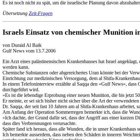
Es ist noch nicht zu spät, um die israelische Planung davon abzuhalte
Übersetzung
Zeit-Fragen
Israels Einsatz von chemischer Munition i
von Duraid Al Baik
Gulf News vom 13.7.2006
Ein Arzt eines palästinensischen Krankenhauses hat Israel angeklagt
werden kann.
Chemische Substanzen oder abgereichertes Uran könnte bei der Verwe
Einrichtung zur medizinischen Versorgung, dem al Shifa-Krankenhau
In einem Telefoninterview erzählte al Saqqa den «Gulf News», dass O
durchgeführt wird.
«Es ist die lebendige Erprobung einer neuen Munition, die bis jetzt 50 
Er meinte, er sei sich bisher nicht sicher über die Art der verwendet
Dr. Saqqa, der seit fast 10 Jahren am al Shifa-Krankenhaus arbeitet, 
Am Anfang der Operation Sommerregen bemerkte ich, dass die Wun
«Ich dachte, der Grund dafür sei, dass der Angriff aus einer kurzen D
dass dies Verbrennungen verursachte.
Später fand ich heraus, dass alle Wunden, die in unser Krankenhaus s
Ich bemerkte ausserdem, dass neben den Schäden in inneren Weichtei