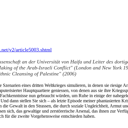
a.net/v2/article5003.shtml
ssenschaft an der Universität von Haifa und Leiter des dortig
 Making of the Arab-Israeli Conflict" (London and New York 
nic Cleansing of Palestine" (2006)
e Szenarien eines dritten Weltkrieges simulieren, in denen sie riesige
puterisierter Hauptquartiere
geniessen
, von denen aus sie ihre Kriegssp
hre Fachkenntnisse nun gebraucht würden, um Ruhe in einige der
nahegel
 Und dann stellen Sie sich – als letzte Episode meiner phantasierten Kr
die Gewalt in den Strassen, die durch soziale Ungleichheit, Armut und
ssen
sich, das gewaltige und zerstörerische Arsenal, das ihnen zur Verf
ich für die zweite Vorgehensweise entschieden haben.