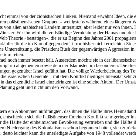
, nicht einmal von der zionistischen Linken. Niemand erwähnt Ideen, d
n palästinensischen Gruppen – wenigstens während eines längeren Waff
ts von allen arabischen Ländern unterstützt, aber leider nur von ihne
Minister. Für ihn wird die vollständige Vernichtung der Hamas und der
elt-Theorie «bestätigen», die er zu Beginn des Jahres 2001 propagierte
äufer für die im Kampf gegen den Terror bisher nicht erreichten Ziele
che Unterstützung, die Präsident Bush der gegenwärtigen Aggression in
erium retten.
rael noch immer besetzt hält.
Ausserdem
möchte sie in der libanesischen
 Kampf im
allgemeinen
sowie dem der
Islamisten
im besonderen. Die drei 
ngen gegenüber Israel geführt hat. Die völlige Wiederbelebung des Tou
 die israelischen Generäle – mit dem Konflikt niedriger Intensität sehr 
 in das eigentliche Israel einzudringen ist eine solche Aktion. Der Umst
Planung geht und nicht um den Vorwand.
nensern ein Abkommen aufdrängten, das ihnen die Hälfte ihres Heimatl
tschieden sich die Palästinenser für einen Konflikt sehr geringer Inte
 die Hälfte der einheimischen Bevölkerung vertrieben und die Hälfte ih
dem Niedergang des Kolonialismus schon begonnen hatten, sich zurückz
, desto leichter kann die unerledigte Aufgabe von 1948 vollendet werde