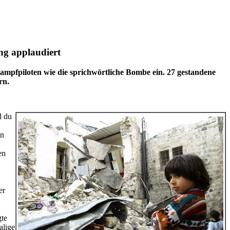
ung applaudiert
 Kampfpiloten wie die sprichwörtliche Bombe ein. 27 gestandene
rn.
l du
on
en
er
gte
alige