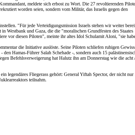
Kommandant, meldete sich erbost zu Wort. Die 27 revoltierenden Pilot
rekrutiert worden seien, sondern vom Militär, das Israelis gegen den
instellen. "Für jede Verteidigungsmission Israels stehen wir weiter berei
ht in Westbank und Gaza, die die "moralischen Grundfesten des Staates
ere vor diesen Piloten", meinte ihr altes Idol Schulamit Aloni, "sie hab
ntar die Initiative auslöste. Seine Piloten schliefen ruhigen Gewisse
- den Hamas-Führer Salah Schehade -, sondern auch 15 palästinensische
 Wegen Befehlsverweigerung hat Halutz ihn am Donnerstag wie die acht 
n ein legendäres Fliegerass gehört: General Yiftah Spector, der nicht
uklearreaktors teilnahm.