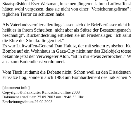
Staatspräsident Eser Weizman, in seinen jüngeren Jahren Luftwaffen-
hätten wohl vergessen, dass sie nicht von einer "Versicherungsfirma" 
täglichen Terror zu schützen habe.
Als Vaterlandsverräter allerdings lassen sich die Briefverfasser nicht h
heißt es in ihrem Schreiben, nicht aber als Stütze der Besatzungsmac
beschädigt". Rückendeckung erhielten sie im Friedenslager. "Ich saluti
die Ehre der Streitkräfte gerettet."
Es war Luftwaffen-General Dan Halutz, der mit seinem zynischen Komme
Bombe auf ein Wohnhaus in Gaza-City nicht nur das Zielobjekt tötete 
bekannte jetzt der Verweigerer Alon, "ist in mir etwas zerbrochen."
an - zum Bodendienst verdonnert.
Vom Tisch ist damit die Debatte nicht. Schon weil zu den Dissidente
Einsätze flog, sondern auch 1983 am Bombardement des irakischen N
[ document info ]
Copyright © Frankfurter Rundschau online 2003
Dokument erstellt am 25.09.2003 um 19:48:53 Uhr
Erscheinungsdatum 26.09.2003