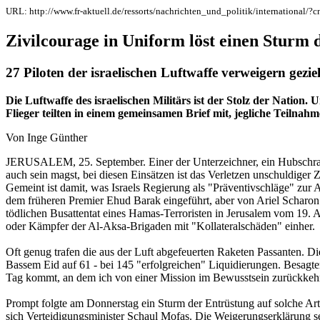
URL: http://www.fr-aktuell.de/ressorts/nachrichten_und_politik/international/?
Zivilcourage in Uniform löst einen Sturm 
27 Piloten der israelischen Luftwaffe verweigern gezi
Die Luftwaffe des israelischen Militärs ist der Stolz der Natio
Flieger teilten in einem gemeinsamen Brief mit, jegliche Teilnahm
Von Inge Günther
JERUSALEM, 25. September. Einer der Unterzeichner, ein Hubschraube
auch sein magst, bei diesen Einsätzen ist das Verletzen unschuldiger Z
Gemeint ist damit, was Israels Regierung als "Präventivschläge" zur A
dem früheren Premier Ehud Barak eingeführt, aber von Ariel Scharon in
tödlichen Busattentat eines Hamas-Terroristen in Jerusalem vom 19. A
oder Kämpfer der Al-Aksa-Brigaden mit "Kollateralschäden" einher.
Oft genug trafen die aus der Luft abgefeuerten Raketen Passanten. Die
Bassem Eid auf 61 - bei 145 "erfolgreichen" Liquidierungen. Besagter
Tag kommt, an dem ich von einer Mission im Bewusstsein zurückkehr
Prompt folgte am Donnerstag ein Sturm der Entrüstung auf solche Art 
sich Verteidigungsminister Schaul Mofas. Die Weigerungserklärung sei