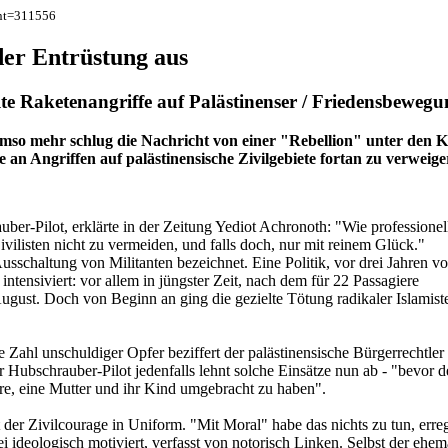
cnt=311556
der Entrüstung aus
elte Raketenangriffe auf Palästinenser / Friedensbeweg
n. Umso mehr schlug die Nachricht von einer "Rebellion" unter den
e an Angriffen auf palästinensische Zivilgebiete fortan zu verweige
r-Pilot, erklärte in der Zeitung Yediot Achronoth: "Wie professionel
ivilisten nicht zu vermeiden, und falls doch, nur mit reinem Glück."
usschaltung von Militanten bezeichnet. Eine Politik, vor drei Jahren v
tensiviert: vor allem in jüngster Zeit, nach dem für 22 Passagiere
ugust. Doch von Beginn an ging die gezielte Tötung radikaler Islamist
 Zahl unschuldiger Opfer beziffert der palästinensische Bürgerrechtler
 Hubschrauber-Pilot jedenfalls lehnt solche Einsätze nun ab - "bevor d
e, eine Mutter und ihr Kind umgebracht zu haben".
der Zivilcourage in Uniform. "Mit Moral" habe das nichts zu tun, erre
 ideologisch motiviert, verfasst von notorisch Linken. Selbst der ehem