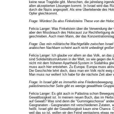
keine neue Tragödie gibt. Menschen, die jahrelang irge
allen akzeptierten Lösungen kommt. In Israel wird das Rü
durch die Nazis angespielt. Als eine Überlebende des Holo
Opfer gleichkommt.
Frage: Würdest Du also Finkelsteins These von der Holo
Felicia Langer: Was Finkelstein über die Verwendung der 
aber den Missbrauch des Holocaust zur Rechtfertigung der 
geschrieben. Auch mein Mann, der das Konzentrationslager
Frage: Das rein militärische Machtgefälle zwischen Israe
arabischen Nachbarn scheint auch nicht unbedingt groß
Felicia Langer: Ich glaube vor allem an das Volk, an das 
sind Solidaritätsstrukturen in der Welt, so wie gegen die
nicht mit dem früheren Apartheid-System in Südafrika gle
muss auch hier entstehen. Zu Europa: Europa muss aktiver
Die Geschichte lehrt doch, dass man ein Volk nicht ewig
Man muss nur wollen! Ich habe für die nächste Zeit abe
Frage: In Israel gibt es immerhin eine Friedensbewegung,
palästinensischer Seite gibt es wenige gewaltfreie Grupp
Felicia Langer: Es gibt auch in Palästina schon Bewegung
Gewaltlosigkeit ist. In meinem neuen Buch, das im Herbst
auf Gewalt? Was sind denn die "Gummigeschosse" anderes
Gasgranaten - Gasgranaten mit verschiedenen Zutaten, w
heißt, Israel gibt der Gewaltlosigkeit kaum eine Chance. 
weil das so ist, wollen wir den Feind wenigstens etwas n