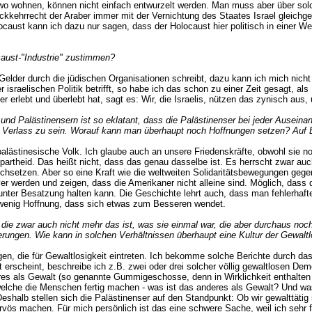
ndwo wohnen, können nicht einfach entwurzelt werden. Man muss aber über so
ckkehrrecht der Araber immer mit der Vernichtung des Staates Israel gleichg
caust kann ich dazu nur sagen, dass der Holocaust hier politisch in einer We
caust-"Industrie" zustimmen?
Gelder durch die jüdischen Organisationen schreibt, dazu kann ich mich nicht
israelischen Politik betrifft, so habe ich das schon zu einer Zeit gesagt, al
 erlebt und überlebt hat, sagt es: Wir, die Israelis, nützen das zynisch aus,
l und Palästinensern ist so eklatant, dass die Palästinenser bei jeder Ausei
er Verlass zu sein. Worauf kann man überhaupt noch Hoffnungen setzen? Au
palästinesische Volk. Ich glaube auch an unsere Friedenskräfte, obwohl sie n
 Apartheid. Das heißt nicht, dass das genau dasselbe ist. Es herrscht zwar auc
ichsetzen. Aber so eine Kraft wie die weltweiten Solidaritätsbewegungen geg
 werden und zeigen, dass die Amerikaner nicht alleine sind. Möglich, dass dan
 unter Besatzung halten kann. Die Geschichte lehrt auch, dass man fehlerhaf
r wenig Hoffnung, dass sich etwas zum Besseren wendet.
 die zwar auch nicht mehr das ist, was sie einmal war, die aber durchaus noch
ierungen. Wie kann in solchen Verhältnissen überhaupt eine Kultur der Gewaltl
en, die für Gewaltlosigkeit eintreten. Ich bekomme solche Berichte durch das
 erscheint, beschreibe ich z.B. zwei oder drei solcher völlig gewaltlosen De
 als Gewalt (so genannte Gummigeschosse, denn in Wirklichkeit enthalten s
elche die Menschen fertig machen - was ist das anderes als Gewalt? Und wa
Deshalb stellen sich die Palästinenser auf den Standpunkt: Ob wir gewalttätig
ervös machen. Für mich persönlich ist das eine schwere Sache, weil ich sehr 