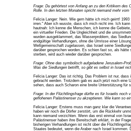
Frage: Du gehörtest von Anfang an zu den Kritikern des
Rolle. In den letzten Monaten spricht niemand mehr vom "
Felicia Langer: Nein. Wie gern hätte ich mich geirrt! 199
irren." Aber ich wusste, dass ich mich nicht irre. Ich ka
hautnah: Ich kenne die Menschen, ich kenne die Gebiete
ein virtueller Frieden. Die Ungleichheit und die unsymmet
wurden ausgeklammert, das Wasserproblem, das Siedlungs
endgültige Verhandlungen, ohne die Umrisse einer Lösung z
Weltgemeinschaft zugelassen, das Israel seine Siedlungen
darüber gesprochen worden. Es schien fast so, als hätte
sterben, wird auch wieder darüber gesprochen.
Frage: Ohne das symbolisch aufgeladene Jerusalem-Proble
Was die Siedlungen betrifft, so gibt es selbst in Israel n
Felicia Langer: Das ist richtig. Das Problem ist nur, d
gebracht werden. Trotzdem gab es auch jetzt noch eine 
sehen, dass auch Scharon eine breite Unterstützung für 
Frage: In der Flüchtlingsfrage dürfte es für Israelis no
geflohenen Palästinenser zu akzeptieren. Wie kann so ei
Felicia Langer: Erstens muss man ganz klar die Verantwor
haben wir noch die Dörfer zerstört, um die Rückkehr unm
kann niemand verzichten. Wenn das erst einmal von Israe
Palästinenser haben ihre Bereitschaft erklärt, in der Fra
bisherigen Verhandlungen ist nicht über die Flüchtlingsf
Staates bedeutet, wenn die Araber nach Israel kommen. D