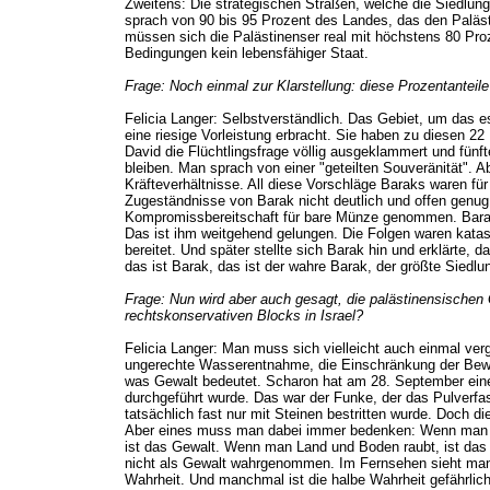
Zweitens: Die strategischen Straßen, welche die Siedlunge
sprach von 90 bis 95 Prozent des Landes, das den Paläst
müssen sich die Palästinenser real mit höchstens 80 Proz
Bedingungen kein lebensfähiger Staat.
Frage: Noch einmal zur Klarstellung: diese Prozentanteil
Felicia Langer: Selbstverständlich. Das Gebiet, um das es
eine riesige Vorleistung erbracht. Sie haben zu diesen 2
David die Flüchtlingsfrage völlig ausgeklammert und fünft
bleiben. Man sprach von einer "geteilten Souveränität". A
Kräfteverhältnisse. All diese Vorschläge Baraks waren fü
Zugeständnisse von Barak nicht deutlich und offen genug k
Kompromissbereitschaft für bare Münze genommen. Barak i
Das ist ihm weitgehend gelungen. Die Folgen waren katast
bereitet. Und später stellte sich Barak hin und erklärte,
das ist Barak, das ist der wahre Barak, der größte Siedlu
Frage: Nun wird aber auch gesagt, die palästinensischen 
rechtskonservativen Blocks in Israel?
Felicia Langer: Man muss sich vielleicht auch einmal v
ungerechte Wasserentnahme, die Einschränkung der Bewegun
was Gewalt bedeutet. Scharon hat am 28. September eine
durchgeführt wurde. Das war der Funke, der das Pulverf
tatsächlich fast nur mit Steinen bestritten wurde. Doch d
Aber eines muss man dabei immer bedenken: Wenn man ein
ist das Gewalt. Wenn man Land und Boden raubt, ist das
nicht als Gewalt wahrgenommen. Im Fernsehen sieht man B
Wahrheit. Und manchmal ist die halbe Wahrheit gefährlich