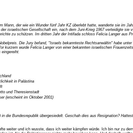
em Mann, der wie ein Wunder fünf Jahr KZ überlebt hatte, wanderte sie im Jahr
der israelischen Gesellschaft ein, nach dem Juni-Krieg 1967 verteidigte sie 
richte zu schützen. Im dritten Jahr der Intifada schloss Felicia Langer aus Pr
 Nobelpreis. Die Jury befand, "Israels bekannteste Rechtsanwältin" habe unt
r kurzem wurde Felicia Langer von einer bekannten israelischen Frauenzeits
 eingereiht.
schland
ichkeit in Palästina
ft
tto und Theresienstadt
ser (erscheint im Oktober 2001)
3) in die Bundesrepublik übergesiedelt. Geschah dies aus Resignation? Hatte
mpfte weiter und ich wusste, dass ich weiter kämpfen würde. Ich bin nur z