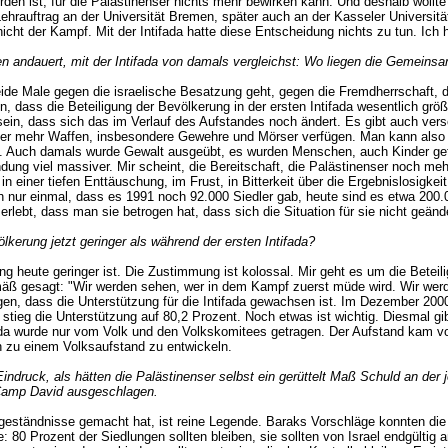
en ist, für die Palästinenser nichts mehr bewirken kann. Und deshalb wollte 
ehrauftrag an der Universität Bremen, später auch an der Kasseler Universit
icht der Kampf. Mit der Intifada hatte diese Entscheidung nichts zu tun. Ich h
en andauert, mit der Intifada von damals vergleichst: Wo liegen die Gemeins
eide Male gegen die israelische Besatzung geht, gegen die Fremdherrschaft, 
, dass die Beteiligung der Bevölkerung in der ersten Intifada wesentlich größer
in, dass sich das im Verlauf des Aufstandes noch ändert. Es gibt auch versc
 über mehr Waffen, insbesondere Gewehre und Mörser verfügen. Man kann also 
aels. Auch damals wurde Gewalt ausgeübt, es wurden Menschen, auch Kinder g
ung viel massiver. Mir scheint, die Bereitschaft, die Palästinenser noch meh
e in einer tiefen Enttäuschung, im Frust, in Bitterkeit über die Ergebnislosigk
h nur einmal, dass es 1991 noch 92.000 Siedler gab, heute sind es etwa 200
erlebt, dass man sie betrogen hat, dass sich die Situation für sie nicht geänd
erung jetzt geringer als während der ersten Intifada?
ng heute geringer ist. Die Zustimmung ist kolossal. Mir geht es um die Beteil
emäß gesagt: "Wir werden sehen, wer in dem Kampf zuerst müde wird. Wir werd
egen, dass die Unterstützung für die Intifada gewachsen ist. Im Dezember 200
ril stieg die Unterstützung auf 80,2 Prozent. Noch etwas ist wichtig. Diesmal
ifada wurde nur vom Volk und den Volkskomitees getragen. Der Aufstand kam v
ich zu einem Volksaufstand zu entwickeln.
indruck, als hätten die Palästinenser selbst ein gerüttelt Maß Schuld an der j
 Camp David ausgeschlagen.
eständnisse gemacht hat, ist reine Legende. Baraks Vorschläge konnten die 
80 Prozent der Siedlungen sollten bleiben, sie sollten von Israel endgültig 