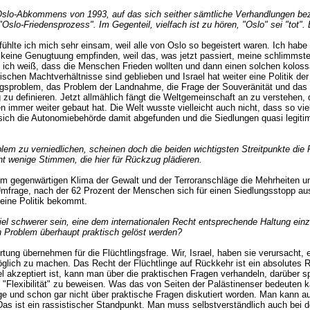
 Oslo-Abkommens von 1993, auf das sich seither sämtliche Verhandlungen be
Oslo-Friedensprozess". Im Gegenteil, vielfach ist zu hören, "Oslo" sei "tot
3 fühlte ich mich sehr einsam, weil alle von Oslo so begeistert waren. Ich ha
nn keine Genugtuung empfinden, weil das, was jetzt passiert, meine schlimmste
, ich weiß, dass die Menschen Frieden wollten und dann einen solchen kolo
rischen Machtverhältnisse sind geblieben und Israel hat weiter eine Politik de
problem, das Problem der Landnahme, die Frage der Souveränität und das P
u definieren. Jetzt allmählich fängt die Weltgemeinschaft an zu verstehen, d
 immer weiter gebaut hat. Die Welt wusste vielleicht auch nicht, dass so vie
 sich die Autonomiebehörde damit abgefunden und die Siedlungen quasi legiti
m zu verniedlichen, scheinen doch die beiden wichtigsten Streitpunkte die F
icht wenige Stimmen, die hier für Rückzug plädieren.
ass im gegenwärtigen Klima der Gewalt und der Terroranschläge die Mehrheiten
Umfrage, nach der 62 Prozent der Menschen sich für einen Siedlungsstopp 
seine Politik bekommt.
ch viel schwerer sein, eine dem internationalen Recht entsprechende Haltung 
n Problem überhaupt praktisch gelöst werden?
tung übernehmen für die Flüchtlingsfrage. Wir, Israel, haben sie verursacht,
öglich zu machen. Das Recht der Flüchtlinge auf Rückkehr ist ein absolutes 
l akzeptiert ist, kann man über die praktischen Fragen verhandeln, darüber 
ge "Flexibilität" zu beweisen. Was das von Seiten der Palästinenser bedeuten 
rage und schon gar nicht über praktische Fragen diskutiert worden. Man kann 
as ist ein rassistischer Standpunkt. Man muss selbstverständlich auch bei d