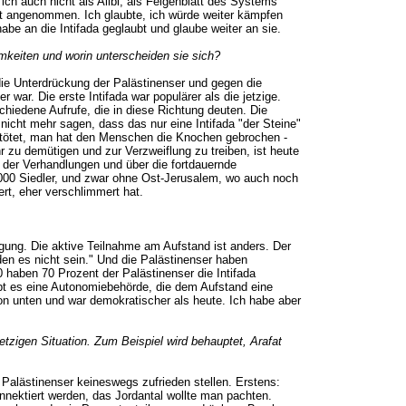
ich auch nicht als Alibi, als Feigenblatt des Systems
ät angenommen. Ich glaubte, ich würde weiter kämpfen
abe an die Intifada geglaubt und glaube weiter an sie.
amkeiten und worin unterscheiden sie sich?
die Unterdrückung der Palästinenser und gegen die
 war. Die erste Intifada war populärer als die jetzige.
hiedene Aufrufe, die in diese Richtung deuten. Die
nicht mehr sagen, dass das nur eine Intifada "der Steine"
etötet, man hat den Menschen die Knochen gebrochen -
r zu demütigen und zur Verzweiflung zu treiben, ist heute
eit der Verhandlungen und über die fortdauernde
.000 Siedler, und zwar ohne Ost-Jerusalem, wo auch noch
ert, eher verschlimmert hat.
igung. Die aktive Teilnahme am Aufstand ist anders. Der
en es nicht sein." Und die Palästinenser haben
0 haben 70 Prozent der Palästinenser die Intifada
 gibt es eine Autonomiebehörde, die dem Aufstand eine
on unten und war demokratischer als heute. Ich habe aber
etzigen Situation. Zum Beispiel wird behauptet, Arafat
Palästinenser keineswegs zufrieden stellen. Erstens:
annektiert werden, das Jordantal wollte man pachten.