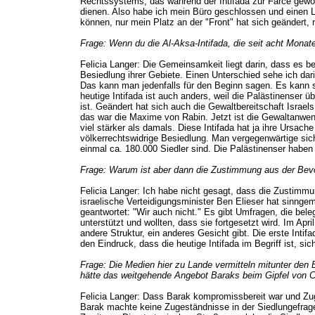
Rechtssystems, das während der Intifada zur Farce geword
dienen. Also habe ich mein Büro geschlossen und einen L
können, nur mein Platz an der "Front" hat sich geändert, n
Frage: Wenn du die Al-Aksa-Intifada, die seit acht Monat
Felicia Langer: Die Gemeinsamkeit liegt darin, dass es b
Besiedlung ihrer Gebiete. Einen Unterschied sehe ich darin
Das kann man jedenfalls für den Beginn sagen. Es kann se
heutige Intifada ist auch anders, weil die Palästinenser
ist. Geändert hat sich auch die Gewaltbereitschaft Isr
das war die Maxime von Rabin. Jetzt ist die Gewaltanwend
viel stärker als damals. Diese Intifada hat ja ihre Ursach
völkerrechtswidrige Besiedlung. Man vergegenwärtige sic
einmal ca. 180.000 Siedler sind. Die Palästinenser haben 
Frage: Warum ist aber dann die Zustimmung aus der Bevölk
Felicia Langer: Ich habe nicht gesagt, dass die Zustimmu
israelische Verteidigungsminister Ben Elieser hat sinng
geantwortet: "Wir auch nicht." Es gibt Umfragen, die bel
unterstützt und wollten, dass sie fortgesetzt wird. Im Ap
andere Struktur, ein anderes Gesicht gibt. Die erste Int
den Eindruck, dass die heutige Intifada im Begriff ist, s
Frage: Die Medien hier zu Lande vermitteln mitunter den E
hätte das weitgehende Angebot Baraks beim Gipfel von
Felicia Langer: Dass Barak kompromissbereit war und Zug
Barak machte keine Zugeständnisse in der Siedlungefrage: 