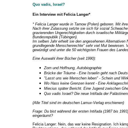
Quo vadis, Israel?
Ein Interview mit Felicia Langer*
* Felicia Langer wurde in Tarnow (Polen) geboren. Mit ihr
Nach ihrer Zulassung setzte sie sich für sozial Schwache 
gravierenden Ungerechtigkeiten durch israelische Militärge
Bundesrepublik (Tübingen).
Im selben Jahr erhielt sie den angesehenen Alternativen
grundlegende Menschenrechte" sehr viel Mut bewiesen. Vo
gewürdigt und unter die 50 wichtigsten Frauen des Landes
Eine Auswahl ihrer Bücher (seit 1990):
Zorn und Hoffnung, Autobiographie
Brücke der Träume - Eine Israelin geht nach Deut
"Lasst uns wie Menschen leben" - Schein und Wirkl
Wo Hass keine Grenzen kennt - Eine Anklageschri
Miecius später Bericht. Eine Jugend zwischen Ghe
Quo vadis Israel? Die neue Intifada der Palästinen
(Alle Titel sind im deutschen Lamuv-Verlag erschienen)
Frage: Du bist während der ersten Intifada (1987 bis 199
eingeräumt?
Felicia Langer: Nein, das war keine Resignation. Ich kä