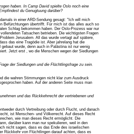
zogen haben. In Camp David spielte Oslo noch eine
". Empfindest du Genugtuung darüber?
be damals in einer ARD-Sendung gesagt: "Ich will mich
n Befürchtungen übertrifft. Für mich ist das alles auch so
ssalen Schlag bekommen haben. Der Oslo-Prozess war nur
r vollendeten Tatsachen betrieben. Die wichtigsten Fragen
roblem Jerusalem. All das wurde vertagt auf spätere,
ass das eine Tragödie ist. Aber jahrelang hat die
l gebaut wurde, denn auch in Palästina ist nur wenig
miert. Jetzt erst , wo die Menschen wegen der Siedlungen
rage der Siedlungen und die Flüchtlingsfrage zu sein.
 und die wahren Stimmungen nicht klar zum Ausdruck
ausgesprochen haben. Auf der anderen Seite muss man
einzunehmen und das Rückkehrrecht der vertriebenen und
 entweder durch Vertreibung oder durch Flucht, und danach
Recht, ist Menschen- und Völkerrecht. Auf dieses Recht
sprechen, wie man dieses Recht ermöglicht. Die
kann, darüber kann man nur spekulieren, weil in den
auch nicht sagen, dass es das Ende des israelischen
er Rückkehr von Flüchtlingen darauf achten, dass es