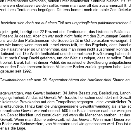
n untereinander verbinden, sollten unter israelischer Kontrolle bleiben. Es i
inensern überlassen werden sollte, wenn man aber all das zusammenzählt, di
ent ihres Territoriums begnügen. Drittens kommt noch die totale Zerstückelu
e beziehen sich doch nur auf einen Teil des ursprünglichen palästinensischen 
 jetzt geht, beträgt nur 22 Prozent des Territoriums, das historisch Palästin
2 Prozent Ja gesagt. Aber ich war noch nicht fertig mit den Zumutungen Bara
ens wurde den Palästinensern die Souveränität in Ost-Jerusalem verweigert. Ei
ber wie immer, wenn man mit Israel etwas teilt, ist das Ergebnis, dass Israel 
r die Palästinenser so unannehmbar, das man ihnen nicht zustimmen konnte. D
ritisiert hat. Die Weltöffentlichkeit und die israelische Bevölkerung haben d
st nach Camp David gefahren, um der Welt zu zeigen, dass er selbst Frieden
rophal. Barak hat mit dieser Politik die israelische Bevölkerung antipalästin
 dass er den Palästinensern keinen Millimeter Boden zurück gegeben habe. Und 
ngsbauer seit 1992.
Gewaltaktionen seit dem 28. September hätten den Hardliner Ariel Sharon an d
ergegenwärtigen, was Gewalt bedeutet. 34 Jahre Besatzung, Besiedlung, La
gsfreiheit: All das ist Gewalt. Wir Israelis herrschen doch dort mit Gewalt.
 kolossale Provokation auf dem Tempelberg begangen - eine vorsätzlicher P
ass entzündete. Hinzu kam die unangemessene Gewaltanwendung als israelisch
ie israelische Gewalt war verheerend. 500 tote Palästinenser nach nur wenigen
 Gebiet blockiert und zerstückelt und wenn die Menschen sterben, ist das 
 Gewalt. Wenn man Bäume entwurzelt, ist das Gewalt. Wenn man Häuser zerstö
ilder von Steinewerfern, von Attentaten und wie geschossen wird. Das ist do
er als die Lüge.