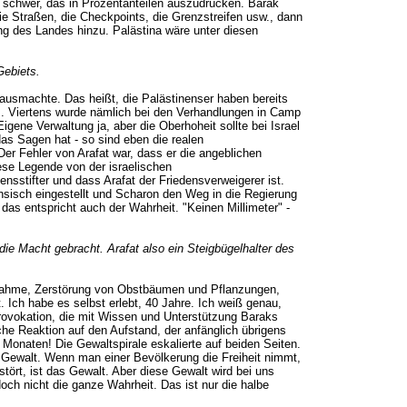
st schwer, das in Prozentanteilen auszudrücken. Barak
e Straßen, die Checkpoints, die Grenzstreifen usw., dann
ng des Landes hinzu. Palästina wäre unter diesen
Gebiets.
a ausmachte. Das heißt, die Palästinenser haben bereits
ks. Viertens wurde nämlich bei den Verhandlungen in Camp
gene Verwaltung ja, aber die Oberhoheit sollte bei Israel
das Sagen hat - so sind eben die realen
er Fehler von Arafat war, dass er die angeblichen
iese Legende von der israelischen
sstifter und dass Arafat der Friedensverweigerer ist.
ensisch eingestellt und Scharon den Weg in die Regierung
das entspricht auch der Wahrheit. "Keinen Millimeter" -
ie Macht gebracht. Arafat also ein Steigbügelhalter des
ndnahme, Zerstörung von Obstbäumen und Pflanzungen,
 Ich habe es selbst erlebt, 40 Jahre. Ich weiß genau,
rovokation, die mit Wissen und Unterstützung Baraks
e Reaktion auf den Aufstand, der anfänglich übrigens
 Monaten! Die Gewaltspirale eskalierte auf beiden Seiten.
Gewalt. Wenn man einer Bevölkerung die Freiheit nimmt,
rt, ist das Gewalt. Aber diese Gewalt wird bei uns
ch nicht die ganze Wahrheit. Das ist nur die halbe