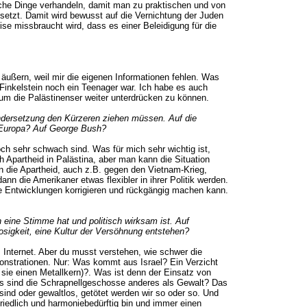
lche Dinge verhandeln, damit man zu praktischen und von
esetzt. Damit wird bewusst auf die Vernichtung der Juden
ise missbraucht wird, dass es einer Beleidigung für die
 äußern, weil mir die eigenen Informationen fehlen. Was
s Finkelstein noch ein Teenager war. Ich habe es auch
 um die Palästinenser weiter unterdrücken zu können.
nandersetzung den Kürzeren ziehen müssen. Auf die
f Europa? Auf George Bush?
och sehr schwach sind. Was für mich sehr wichtig ist,
h Apartheid in Palästina, aber man kann die Situation
en die Apartheid, auch z.B. gegen den Vietnam-Krieg,
n die Amerikaner etwas flexibler in ihrer Politik werden.
te Entwicklungen korrigieren und rückgängig machen kann.
 eine Stimme hat und politisch wirksam ist. Auf
osigkeit, eine Kultur der Versöhnung entstehen?
 Internet. Aber du musst verstehen, wie schwer die
monstrationen. Nur: Was kommt aus Israel? Ein Verzicht
ie einen Metallkern)?. Was ist denn der Einsatz von
s sind die Schrapnellgeschosse anderes als Gewalt? Das
 sind oder gewaltlos, getötet werden wir so oder so. Und
friedlich und harmoniebedürftig bin und immer einen