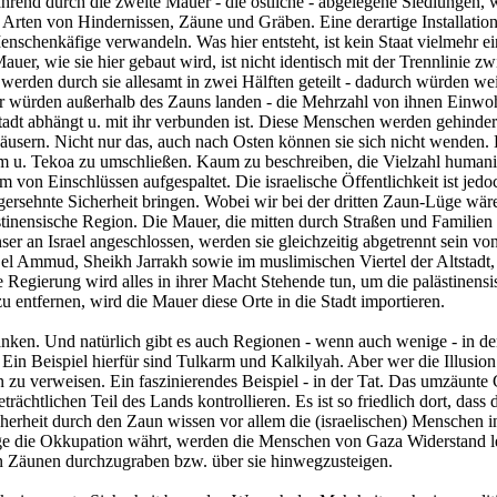
hrend durch die zweite Mauer - die östliche - abgelegene Siedlungen, w
rten von Hindernissen, Zäune und Gräben. Eine derartige Installation
Menschenkäfige verwandeln. Was hier entsteht, ist kein Staat vielmehr 
, wie sie hier gebaut wird, ist nicht identisch mit der Trennlinie zw
l werden durch sie allesamt in zwei Hälften geteilt - dadurch würden we
er würden außerhalb des Zauns landen - die Mehrzahl von ihnen Einwo
Stadt abhängt u. mit ihr verbunden ist. Diese Menschen werden gehinde
äusern. Nicht nur das, auch nach Osten können sie sich nicht wenden. 
u. Tekoa zu umschließen. Kaum zu beschreiben, die Vielzahl humanitär
 von Einschlüssen aufgespaltet. Die israelische Öffentlichkeit ist jedo
rsehnte Sicherheit bringen. Wobei wir bei der dritten Zaun-Lüge wären.
ästinensische Region. Die Mauer, die mitten durch Straßen und Familie
ser an Israel angeschlossen, werden sie gleichzeitig abgetrennt sein v
Ammud, Sheikh Jarrakh sowie im muslimischen Viertel der Altstadt, etc
 Regierung wird alles in ihrer Macht Stehende tun, um die palästinensi
entfernen, wird die Mauer diese Orte in die Stadt importieren.
ränken. Und natürlich gibt es auch Regionen - wenn auch wenige - in d
in Beispiel hierfür sind Tulkarm und Kalkilyah. Aber wer die Illusion 
 zu verweisen. Ein faszinierendes Beispiel - in der Tat. Das umzäunte G
ächtlichen Teil des Lands kontrollieren. Es ist so friedlich dort, dass
cherheit durch den Zaun wissen vor allem die (israelischen) Menschen i
e die Okkupation währt, werden die Menschen von Gaza Widerstand leist
en Zäunen durchzugraben bzw. über sie hinwegzusteigen.