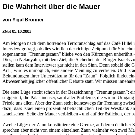
Die Wahrheit über die Mauer
von Yigal Bronner
ZNet 05.10.2003
Am Morgen nach dem horrenden Terroranschlag auf das Café Hillel i
Interview gefragt, ob dies wirklich der richtige Zeitpunkt für Streich
sogenannten “Trennungszaun” bliebe von den Kürzungen unberührt - 
Dies, so Netanyahu, mit dem Ziel, die Sicherheit der Bürger Israels z
stellen kam dem Interviewer gar nicht in den Sinn. Denn sobald die Ge
Art -, wird es unmöglich, eine andere Meinung zu vertreten. Und Israe
Bekundungen ihrer Unterstützung für den “Zaun”. Folglich findet ein
Abwesenheit jeglicher öffentlicher Debatte statt. Wir müssen inneha
Die erste Lüge steckt schon in der Bezeichnung “Trennungszaun”: eine
suggeriert, die Palästinenser, samt aller Probleme, die wir im Umgan
Friede uns allen. Aber der Zaun steht keineswegs für Trennung zwisch
dazu, dass Israel einen prozentual beträchtlichen Teil der Westbank a
israelischen, Seite der Mauer verbleiben - und auf der östlichen, der pa
Zweite Lüge: der Zaun konstituiere eine Grenze, auf deren östlicher S
sprechen aber nicht von einem einzelnen Zaun vielmehr von zwei Mauer