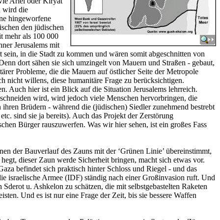
ie Ariel oder Kiryat
 wird die
eine hingeworfene
ischen den jüdischen
it mehr als 100 000
hner Jerusalems mit
rt sein, in die Stadt zu kommen und wären somit abgeschnitten von
Denn dort sähen sie sich umzingelt von Mauern und Straßen - gebaut,
er Probleme, die die Mauern auf östlicher Seite der Metropole
ch nicht willens, diese humanitäre Frage zu berücksichtigen.
 Auch hier ist ein Blick auf die Situation Jerusalems lehrreich.
n schneiden wird, wird jedoch viele Menschen hervorbringen, die
on ihren Brüdern - während die (jüdischen) Siedler zunehmend bestrebt
. sind sie ja bereits). Auch das Projekt der Zerstörung
schen Bürger rauszuwerfen. Was wir hier sehen, ist ein großes Fass
enen der Bauverlauf des Zauns mit der ‘Grünen Linie’ übereinstimmt,
hegt, dieser Zaun werde Sicherheit bringen, macht sich etwas vor.
aza befindet sich praktisch hinter Schloss und Riegel - und das
 die israelische Armee (IDF) ständig nach einer Großinvasion ruft. Und
n Sderot u. Ashkelon zu schätzen, die mit selbstgebastelten Raketen
en. Und es ist nur eine Frage der Zeit, bis sie bessere Waffen