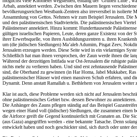
möglichst viele Kilometer wegstehlen, entlang der ‘Grünen Linie’, wä
Arbah, annektiert werden. Zwischen den Mauern liegen verschiedene A
bevölkerungsreichen Westbank-Zentren also irreversibel in isolierte 
Ansammlung von Gettos. Nehmen wir zum Beispiel Jerusalem. Die Mauer
und den palästinensischen Stadtvierteln. Die palästinensischen Vierte
Palästinenser annektiert. Hinzu kommt: Hunderttausende Palästinens
gültigen israelischen Papieren, Leute, deren ganze Existenz von der 
ihrer Erwerbsquelle, von ihren Ausbildungszentren u. ihren Krankenh
um (die jüdischen Siedlungen) Ma’aleh Adumim, Pisgat Zeev, Nokdim 
Jerusalem erzeugen werden. Diese Seite wird in ein vielarmiges System
Schließlich hat man ihnen versprochen, der Zaun werde ihnen die lange
Während der derzeitigen Intifada war Ost-Jerusalem die ruhigste pal
nichts mehr zu verlieren haben. Und sind erst zehntausende Palästinen
sind, die Oberhand zu gewinnen (in Har Homa, Jabel Mukkaber, Ras el 
palästinensischer Häuser wird einen massiven Schub erfahren, und die
Dynamit. Denn anstatt Ramallah u. Bethlehem von Jerusalem weiter zu 
Klar ist auch, diese Probleme werden sich nicht auf Jerusalem besch
ohne palästinensisches Gebiet bzw. dessen Bewohner zu annektieren. E
Die Anhänger des Zauns pflegen ständig auf das Beispiel Gazastreifen
wegen einer Hand voll (jüdischer) Siedlungen, die zusammen einen betr
die Airforce greift die Gegend kontinuierlich mit Granaten an. Die Si
(aus Gaza) angegriffen werden - eine bekannte Tatsache. Denn solang
entwickelt haben und noch geschickter sind, sich durch oder unter d