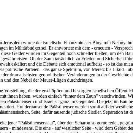
n Jerusalem wurde der israelische Finanzminister Binyamin Netanyahu
ungen im Militärbudget sei. Er antwortete mit dem - erneuten - Versprec
diese Gelder würden im Gegenteil noch schneller fließen, um den Bau
u gewährleisten. Ob der Zaun tatsächlich zu Frieden und Sicherheit führt
walt eskaliert und die Debatte sich emotional aufheizt - so ist das mit
ls politische Parteien - das ganze Spektrum, von Meretz bis Likud - üb
e der dramatischsten geopolitischen Veränderungen in der Geschichte d
lten und den Nebel der Mauer-Lügen durchdringen.
 Vorstellung, die der erschöpften und besorgten israelischen Öffentlic
g mit ihnen haben, würden einfach “hinter dem Zaun” verschwinden. Wir 
en Palästinensern und Israelis - ganz im Gegenteil. Die jetzt im Bau be
nnektiert. Hunderttausende Palästinenser werden somit auf der westliche
lästinensischen, Seite, dafür tausende jüdische Siedler. Separation ist da
eite jener “Palästinenserstaat”, über den Scharon so gerne redet, gegrü
n - mindestens. Die eine - auf westlicher Seite - wird dem Gebiet der