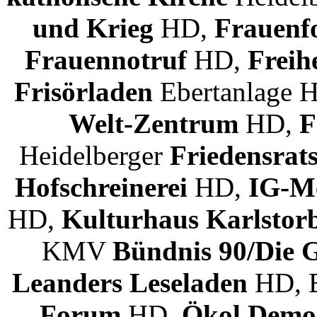
und Krieg
HD,
Frauen
Frauennotruf
HD,
Freih
Frisörladen
Ebertanlage 
Welt-Zentrum
HD,
F
Heidelberger
Friedensrat
Hofschreinerei
HD,
IG-M
HD,
Kulturhaus Karlsto
KMV
Bündnis 90/Die
Leanders Leseladen
HD, 
Forum
HD,
Ökol.Demok