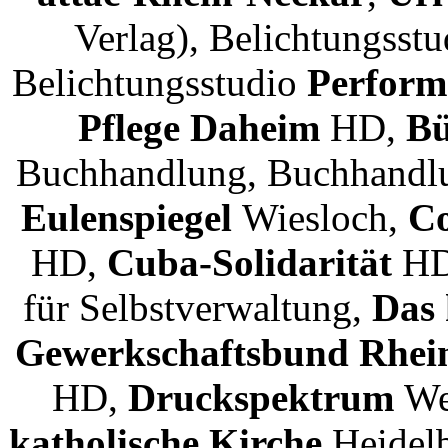
Verlag), Belichtungsst
Belichtungsstudio
Perfor
Pflege Daheim
HD,
Bü
Buchhandlung, Buchhand
Eulenspiegel
Wiesloch,
Co
HD,
Cuba-Solidarität
H
für Selbstverwaltung,
Das 
Gewerkschaftsbund Rhei
HD,
Druckspektrum
We
katholische Kirche
Heidel