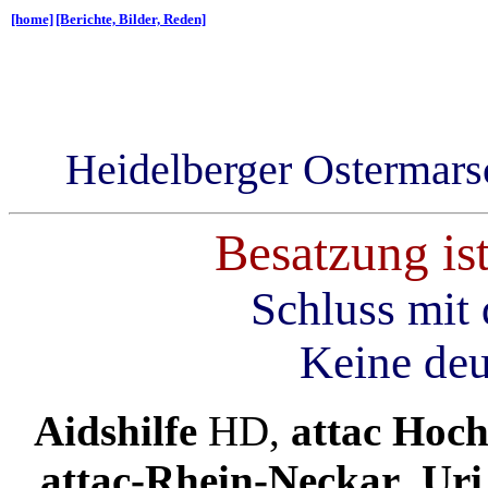
[home]
[Berichte, Bilder, Reden]
Heidelberger Ostermars
Besatzung is
Schluss mit 
Keine deu
Aidshilfe
HD,
attac Hoc
attac-Rhein-Neckar
,
Uri