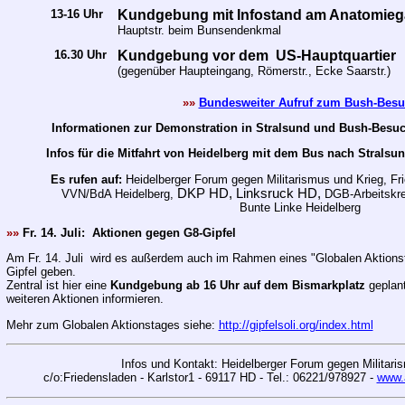
13-16 Uhr
Kundgebung mit Infostand am Anatomieg
Hauptstr. beim Bunsendenkmal
16.30 Uhr
Kundgebung vor dem US-Hauptquartier
(gegenüber Haupteingang, Römerstr., Ecke Saarstr.)
»»
Bundesweiter Aufruf zum Bush-Bes
Informationen zur Demonstration in Stralsund und Bush-Besuc
Infos für die Mitfahrt von Heidelberg mit dem Bus nach Stralsu
Es rufen auf:
Heidelberger Forum gegen Militarismus und Krieg, Fr
DKP HD, Linksruck HD,
VVN/BdA Heidelberg,
DGB-Arbeitskre
Bunte Linke Heidelberg
»»
Fr. 14. Juli:
Aktionen gegen G8-Gipfel
Am Fr. 14. Juli wird es außerdem auch im Rahmen eines "Globalen Aktions
Gipfel geben.
Zentral ist hier eine
Kundgebung ab 16 Uhr auf dem Bismarkplatz
geplan
weiteren Aktionen informieren.
Mehr zum
Globalen Aktionstages siehe:
http://gipfelsoli.org/index.html
Infos und Kontakt: Heidelberger Forum gegen Militari
c/o:Friedensladen - Karlstor1 - 69117 HD - Tel.: 06221/978927 -
www.a