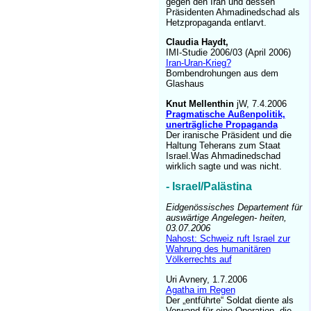
gegen den Iran und dessen
Präsidenten Ahmadinedschad als
Hetzpropaganda entlarvt.
Claudia Haydt,
IMI-Studie 2006/03 (April 2006)
Iran-Uran-Krieg?
Bombendrohungen aus dem
Glashaus
Knut Mellenthin
jW, 7.4.2006
Pragmatische Außenpolitik,
unerträgliche Propaganda
Der iranische Präsident und die
Haltung Teherans zum Staat
Israel.Was Ahmadinedschad
wirklich sagte und was nicht.
- Israel/Palästina
Eidgenössisches Departement für
auswärtige Angelegen- heiten,
03.07.2006
Nahost: Schweiz ruft Israel zur
Wahrung des humanitären
Völkerrechts auf
Uri Avnery, 1.7.2006
Agatha im Regen
Der „entführte“ Soldat diente als
Vorwand für eine Operation, die