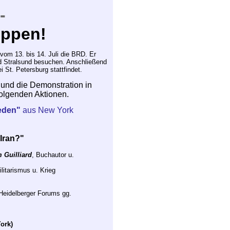
 -
oppen!
om 13. bis 14. Juli die BRD. Er
 Stralsund besuchen. Anschließend
ei St. Petersburg statt
findet.
 und die Demonstration in
olgenden Aktionen.
ieden"
aus New York
 Iran?"
 Guilliard
, Buchautor u.
litarismus u. Krieg
Heidelberger Forums gg.
ork)