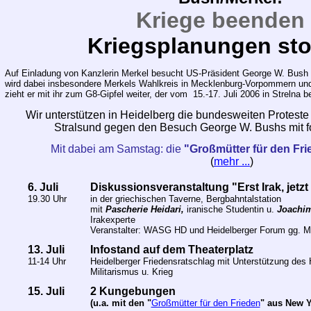
Kriege beenden
Kriegsplanungen st
Auf Einladung von Kanzlerin Merkel besucht US-Präsident George W. Bush v
wird dabei insbesondere Merkels Wahlkreis in
Mecklenburg-Vorpommern und
zieht er mit ihr zum G8-Gipfel
weiter, der vom
15.-17. Juli 2006 in Strelna b
Wir unterstützen in Heidelberg die bundesweiten Proteste
Stralsund gegen den Besuch George W. Bushs mit f
M
it dabei am Samstag: die
"Großmütter für den Fr
(
mehr ...
)
6. Juli
Diskussionsveranstaltung "Erst Irak, jetzt
19.30 Uhr
in der griechischen Taverne, Bergbahntalstation
mit
Pascherie Heidari,
iranische Studentin u.
Joachim
Irakexperte
Veranstalter: WASG HD und Heidelberger Forum gg. Mi
13. Juli
Infostand auf dem Theaterplatz
11-14 Uhr
Heidelberger Friedensratschlag mit Unterstützung des
Militarismus u. Krieg
15. Juli
2 Kungebungen
(u.a. mit den "
Großmütter für den Frieden
" aus New Y