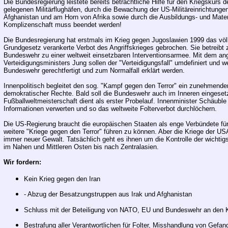
Die Bundesregierung leistete bereits beträchtliche Hilfe für den Kriegskurs 
gelegenen Militärflughäfen, durch die Bewachung der US-Militäreinrichtung
Afghanistan und am Horn von Afrika sowie durch die Ausbildungs- und Materia
Komplizenschaft muss beendet werden!
Die Bundesregierung hat erstmals im Krieg gegen Jugoslawien 1999 das völk
Grundgesetz verankerte Verbot des Angriffskrieges gebrochen. Sie betreibt 
Bundeswehr zu einer weltweit einsetzbaren Interventionsarmee. Mit dem a
Verteidigungsministers Jung sollen der "Verteidigungsfall" umdefiniert und 
Bundeswehr gerechtfertigt und zum Normalfall erklärt werden.
Innenpolitisch begleitet den sog. "Kampf gegen den Terror" ein zunehmende
demokratischer Rechte. Bald soll die Bundeswehr auch im Inneren eingeset
Fußballweltmeisterschaft dient als erster Probelauf. Innenminister Schäuble 
Informationen verwerten und so das weltweite Folterverbot durchlöchern.
Die US-Regierung braucht die europäischen Staaten als enge Verbündete für i
weitere "Kriege gegen den Terror" führen zu können. Aber die Kriege der USA
immer neuer Gewalt. Tatsächlich geht es ihnen um die Kontrolle der wichtig
im Nahen und Mittleren Osten bis nach Zentralasien.
Wir fordern:
Kein Krieg gegen den Iran
- Abzug der Besatzungstruppen aus Irak und Afghanistan
Schluss mit der Beteiligung von NATO, EU und Bundeswehr an den K
Bestrafung aller Verantwortlichen für Folter, Misshandlung von Gefan