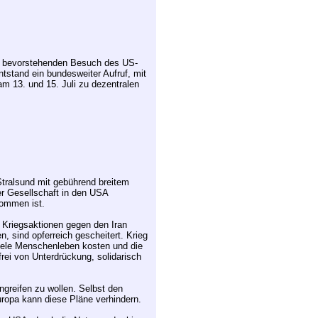
um bevorstehenden Besuch des US-
tstand ein bundesweiter Aufruf, mit
m 13. und 15. Juli zu dezentralen
tralsund mit gebührend breitem
der Gesellschaft in den USA
kommen ist.
 Kriegsaktionen gegen den Iran
n, sind opferreich gescheitert. Krieg
 viele Menschenleben kosten und die
 frei von Unterdrückung, solidarisch
ngreifen zu wollen. Selbst den
uropa kann diese Pläne verhindern.