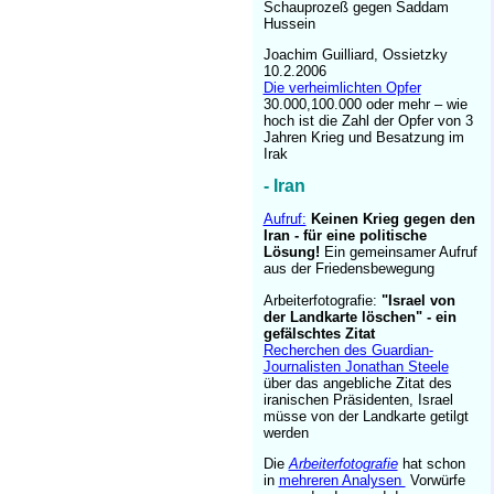
Schauprozeß gegen Saddam
Hussein
Joachim Guilliard, Ossietzky
10.2.2006
Die verheimlichten Opfer
30.000,100.000 oder mehr – wie
hoch ist die Zahl der Opfer von 3
Jahren Krieg und Besatzung im
Irak
- Iran
Aufruf:
Keinen Krieg gegen den
Iran - für eine politische
Lösung!
Ein gemeinsamer Aufruf
aus der Friedensbewegung
Arbeiterfotografie:
"Israel von
der Landkarte löschen" - ein
gefälschtes Zitat
Recherchen des Guardian-
Journalisten Jonathan Steele
über das angebliche Zitat des
iranischen Präsidenten, Israel
müsse von der Landkarte getilgt
werden
Die
Arbeiterfotografie
hat schon
in
mehreren Analysen
Vorwürfe