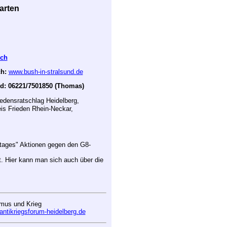
arten
uch
h:
www.bush-in-stralsund.de
nd: 06221/7501850 (Thomas)
iedensratschlag Heidelberg,
is Frieden Rhein-Neckar,
tages" Aktionen gegen den G8-
t. Hier kann man sich auch über die
smus und Krieg
ntikriegsforum-heidelberg.de