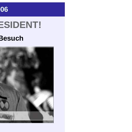
006
ESIDENT!
-Besuch