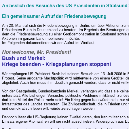
Anlässlich des Besuchs des US-Präsidenten in Stralsund:
Ein gemeinsamer Aufruf der Friedensbewegung
Am 20. Mai traf sich die Friedensbewegung in Berlin, um über Aktionen z
Präsidenten Bush in Deutschland zu beraten. Im Ergebnis der Beratungen en
dem die Friedensbewegung zu einer Großdemonstration in Stralsund sowie a
Aktionen im ganzen Land mobilisieren möchte.
Im Folgenden dokumentieren wir den Aufruf im Wortlaut.
Not welcome, Mr. President!
Bush und Merkel:
Kriege beenden - Kriegsplanungen stoppen!
Wir empfangen US-Präsident Bush bei seinem Besuch am 13. Juli 2006 in S
Protest. Seine arrogante Machtpolitik wird mittlerweile von einem Großteil 
abgelehnt. Auch hier muss ihm deutlich gemacht werden, dass er nicht will
Von der Gastgeberin, Bundeskanzlerin Merkel, verlangen wir, dass sie keine
unterstützt. Alle bisherigen Versuche, politische Probleme militärisch zu löse
darf kein Mittel der Politik mehr sein! Ein Krieg gegen Iran würde nicht nur
Infrastruktur des Landes zerstören. Die Zivilgesellschaft, die in Frieden und
und demokratisch leben will, würde zerschlagen werden.
Dennoch lässt die US-Regierung keinen Zweifel daran, den Iran militärisch a
Einsatz eigener Atomwaffen will sie nicht ausschließen. Widerspruch aus E