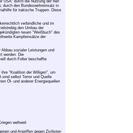
der USA: durch die Nutzung der hier
en; durch den Bundeswehreinsatz in
lhilfe für irakische Truppen. Diese
errechtlich verbindliche und im
zielstrebig den Umbau der
ngekündigten neuen "Weißbuch" des
weltweite Kampfeinsätze der
r Abbau sozialer Leistungen und
zt werden. Die
will durch Folter beschaffte
hre "Koalition der Willigen", um
 sind selbst Terror und Quelle
sten Öl- und anderer Energiequellen
riegen weltweit
genen und Angriffen gegen Zivilisten