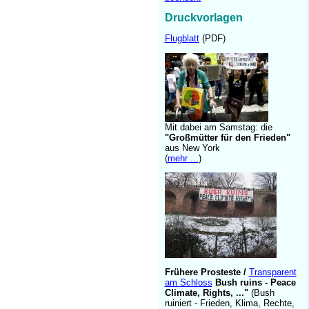
Druckvorlagen
Flugblatt
(PDF)
Mit dabei am Samstag: die
"Großmütter für den Frieden"
aus New York
(
mehr ...
)
Frühere Prosteste /
Transparent
am Schloss
Bush ruins - Peace
Climate, Rights, ..."
(Bush
ruiniert - Frieden, Klima, Rechte,