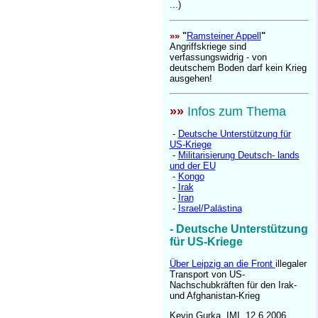
...)
»»
"
Ramsteiner Appell
"
Angriffskriege sind
verfassungswidrig - von
deutschem Boden darf kein Krieg
ausgehen!
»»
Infos zum Thema
-
Deutsche Unterstützung für
US-Kriege
-
Militarisierung Deutsch- lands
und der EU
-
Kongo
-
Irak
-
Iran
-
Israel/Palästina
- Deutsche Unterstützung
für US-Kriege
Über Leipzig an die Front
illegaler
Transport von US-
Nachschubkräften für den Irak-
und Afghanistan-Krieg
Kevin Gurka, IMI, 12.6.2006