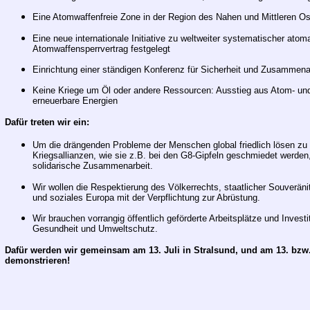
Eine Atomwaffenfreie Zone in der Region des Nahen und Mittleren O
Eine neue internationale Initiative zu weltweiter systematischer atom
Atomwaffensperrvertrag festgelegt
Einrichtung einer ständigen Konferenz für Sicherheit und Zusammena
Keine Kriege um Öl oder andere Ressourcen: Ausstieg aus Atom- und f
erneuerbare Energien
Dafür treten wir ein:
Um die drängenden Probleme der Menschen global friedlich lösen zu 
Kriegsallianzen, wie sie z.B. bei den G8-Gipfeln geschmiedet werde
solidarische Zusammenarbeit.
Wir wollen die Respektierung des Völkerrechts, staatlicher Souveräni
und soziales Europa mit der Verpflichtung zur Abrüstung.
Wir brauchen vorrangig öffentlich geförderte Arbeitsplätze und Investi
Gesundheit und Umweltschutz.
Dafür werden wir gemeinsam am 13. Juli in Stralsund, und am 13. bzw. 
demonstrieren!