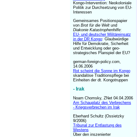
Kongo-Intervention: Neokoloniale
Politik zur Durchsetzung von EU-
Interessen
Gemeinsames Positionspapier
von
Brot für die Welt
und
Diakonie Katastrophenhilfe
:
EU- und deutscher Militäreinsatz
in der DR Kongo
: Glaubwürdige
Hilfe für Demokratie, Sicherheit
und Entwicklung oder geo-
strategisches Planspiel der EU?
german-foreign-policy.com,
14.06.2006
Rot scheint die Sonne im Kongo
skandalöse Traditionspflege bei
Einheiten der dt. Kongotruppen
- Irak
Noam Chomsky, ZNet 04.04.2006
Am Schauplatz des Verbrechens
- Kriegsverbrechen im Irak
Eberhard Schultz (Ossietzky
9/2006)
Tribunal zur Entlastung des
Westens
Über den inszenierter