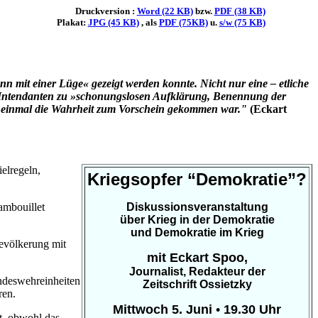
Druckversion :
Word (22 KB)
bzw.
PDF (38 KB)
Plakat:
JPG (45 KB)
, als
PDF (75KB)
u.
s/w (75 KB)
mit einer Lüge« gezeigt werden konnte. Nicht nur eine – etliche
DR-Intendanten zu »schonungslosen Aufklärung, Benennung der
ch einmal die Wahrheit zum Vorschein gekommen war."
(Eckart
elregeln,
Kriegsopfer “Demokratie”?
ambouillet
Diskussionsveranstaltung
über Krieg in der Demokratie
und Demokratie im Krieg
Bevölkerung mit
mit Eckart Spoo,
Journalist, Redakteur der
undeswehreinheiten
Zeitschrift Ossietzky
ren.
Mittwoch 5. Juni
•
19.30 Uhr
t, obwohl das