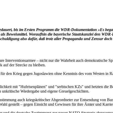
edauert, bis im Ersten Programm die WDR-Dokumentation »Es begann 
lm als Beweismittel. Woraufhin die bayerische Staatskanzlei den W
tschuldigung also dafür, daß trotz aller Propaganda und Zensur do
bare Interventionsarmee – nicht nur die Wahrheit auch demokratische Spi
k auf der Strecke zu bleiben.
 für den Krieg gegen Jugoslawien ohne Kenntnis des vom Westen in R
tlichkeit mit "Hufeisenplänen" und "serbischen KZs" und hetzten die 
h unkritische Wiedergabe und eigene Greuelgeschichten.
 Zustimmung auch kriegskritischer Abgeordneter zur Entsendung von B
e Wahl gestellt – gegen Einsicht und Gewissen für ihre Ämter und Karrie
hr und die deutsche Zustimmung zur neuen NATO-Strategie abgesegne