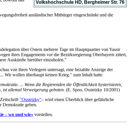
Volkshochschule HD, Bergheimer Str. 76
gungsfreiheit ausländischer Mitbürger eingeschränkt und die
ensdelegation über Ostern mehrere Tage im Hauptquartier von Yassir
 wegen ihres Engagements vor die Bezirksregierung Oberbayern zitiert,
ähere Auskünfte hierüber einzuholen."
chau von ihren Verlegern untersagt, eine bezahlte Anzeige der
.. Wir wollen überhaupt keinen Krieg." zum Inhalt hatte.
kratie. ... Wenn die Regierenden die Öffentlichkeit hysterisieren,
n, ist allemal Verweigerung geboten.
(E. Spoo, Ossietzky 10/2001)
Zeitschrift
"Ossietzky"
– wird einen Überblick über gefährliche
er Demokratie geben.
ie – wo und wie«
vorstellen.