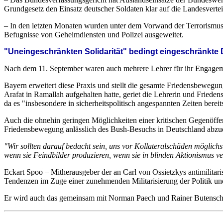
Grundgesetz den Einsatz deutscher Soldaten klar auf die Landesverte
– In den letzten Monaten wurden unter dem Vorwand der Terrorismus
Befugnisse von Geheimdiensten und Polizei ausgeweitet.
"Uneingeschränkten Solidarität" bedingt eingeschränkte 
Nach dem 11. September waren auch mehrere Lehrer für ihr Engage
Bayern erweitert diese Praxis und stellt die gesamte Friedensbewegun
Arafat in Ramallah aufgehalten hatte, geriet die Lehrerin und Friede
da es "insbesondere in sicherheitspolitisch angespannten Zeiten berei
Auch die ohnehin geringen Möglichkeiten einer kritischen Gegenöffen
Friedensbewegung anlässlich des Bush-Besuchs in Deutschland abzudru
"Wir sollten darauf bedacht sein, uns vor Kollateralschäden möglichs
wenn sie Feindbilder produzieren, wenn sie in blinden Aktionismus ver
Eckart Spoo – Mitherausgeber der an Carl von Ossietzkys antimilitari
Tendenzen im Zuge einer zunehmenden Militarisierung der Politik und
Er wird auch das gemeinsam mit Norman Paech und Rainer Butensc