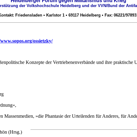
Heidelberger Forum gegen Militarismus und Krieg
erstützung der Volkshochschule Heidelberg und der VVN/Bund der Antifa
Kontakt: Friedensladen • Karlstor 1 • 69117 Heidelberg • Fax: 06221/97893
//www.sopos.org/ossietzky/
enpolitische Konzepte der Vertriebenenverbände und ihre praktische
rg
rdnung«,
n Massenmedien, »die Phantasie der Urteilenden für Anderes, für Ande
hön (Hrsg.)