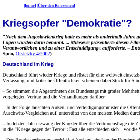
[home]
[Über den Referenten]
Kriegsopfer "Demokratie"?
"Nach dem Jugoslawienkrieg hatte es mehr als anderthalb Jahre g
Lügen wurden darin benannt. ... Milosevic präsentierte diesen Fi
Verantwortlichen und zu einer Entschuldigung« aufforderte. – En
Spoo,
Ossietzky 4/2002
)
Deutschland im Krieg
Deutschland führt wieder Kriege und rüstet für eine weltweit einsetz
Verfassung, und kritische Öffentlichkeit scheinen dabei Stück für Stüc
– So stimmten die Abgeordneten des Bundestags mit großer Mehrheit
vorgelegten Vertrag und die Verhandlungen darüber.
– In der Folge täuschten Außen- und Verteidigungsminister die Öffen
Auschwitz-Vergleichen auf, unterstützt von den meisten Medien durc
– Im letzten Jahr erzwang der Kanzler über die Vertrauensfrage die
in die "Kriege gegen der Terror": Fast alle entschieden sich – vor di
– Das Bundesverfassungsgericht hat Auslandseinsätze der Bundeswe