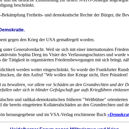
idigung beschränkt.
-Bekämpfung Freiheits- und demokratische Rechte der Bürger, die Bewe
Demokratie.
ment gegen den Krieg der USA gemaßregelt worden.
g unter Generalverdacht. Weil sie sich mit einer internationalen Fried
nsaktivistin Sophia Deeg ins Visier des Verfassungsschutzes und wurde
ts die Tätigkeit in organisierten Friedensbewegungen mit sich bringt, n
lichkeit werden weiter eingeschränkt. So wurde der Frankfurter Runds
cken, die den Aufruf "Wir wollen ihre Kriege nicht, Herr Präsident! .
t zu bewahren, vor allem vor Schäden an den Grundrechten und der Demo
fallen oder sich in blinder Gefolgschaft gar aufs Kriegführen einlasse
stischen und radikal-demokratischen früheren "Weltbühne" orientierten 
 die bereits eingetreten Kollateralschäden an den Grundrechten und d
hön herausgegebene und im VSA-Verlag erschienene Buch
»Demokrat