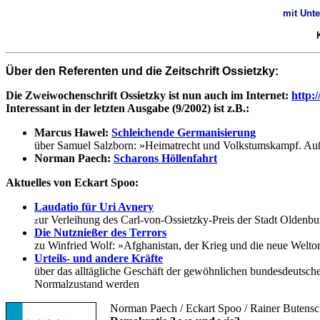
mit Unt
Über den Referenten und die Zeitschrift Ossietzky:
Die Zweiwochenschrift Ossietzky ist nun auch im Internet:
http:
Interessant in der letzten Ausgabe (9/2002) ist z.B.:
Marcus Hawel:
Schleichende Germanisierung
über Samuel Salzborn: »Heimatrecht und Volkstumskampf. Auß
Norman Paech:
Scharons Höllenfahrt
Aktuelles von Eckart Spoo:
Laudatio für Uri Avnery
ur Verleihung des Carl-von-Ossietzky-Preis der Stadt Oldenbu
z
Die Nutznießer des Terrors
zu Winfried Wolf: »Afghanistan, der Krieg und die neue Welto
Urteils- und andere Kräfte
über das alltägliche Geschäft der gewöhnlichen bundesdeutsche
Normalzustand werden
Norman Paech / Eckart Spoo / Rainer Butensc