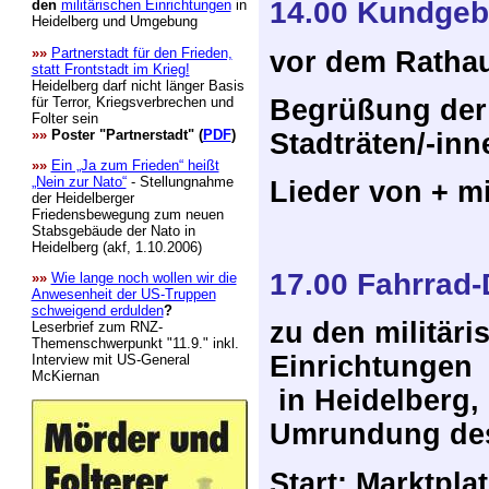
14.00 Kundge
den
militärischen Einrichtungen
in
Heidelberg und Umgebung
»»
Partnerstadt für den Frieden,
vor dem Rathau
statt Frontstadt im Krieg!
Heidelberg darf nicht länger Basis
für Terror, Kriegsverbrechen und
Begrüßung der 
Folter sein
»»
Poster "Partnerstadt" (
PDF
)
Stadträten/-inn
»»
Ein „Ja zum Frieden“ heißt
„Nein zur Nato“
- Stellungnahme
Lieder von + m
der Heidelberger
Friedensbewegung zum neuen
Stabsgebäude der Nato in
Heidelberg (akf, 1.10.2006)
17.00 Fahrrad
»»
Wie lange noch wollen wir die
Anwesenheit der US-Truppen
schweigend erdulden
?
zu den militäri
Leserbrief zum RNZ-
Themenschwerpunkt "11.9." inkl.
Einrichtungen
Interview mit US-General
McKiernan
in Heidelberg,
Umrundung des
Start: Marktplat