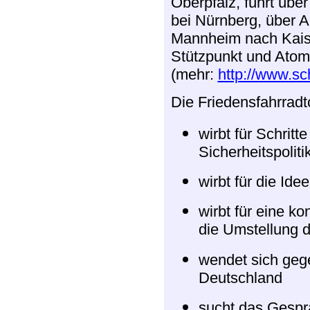
Oberpfalz, führt übe
bei Nürnberg, über 
Mannheim nach Kaise
Stützpunkt und Atom
(mehr:
http://www.sc
Die Friedensfahrrad
wirbt für Schritt
Sicherheitspoliti
wirbt für die Id
wirbt für eine k
die Umstellung d
wendet sich geg
Deutschland
sucht das Gespr