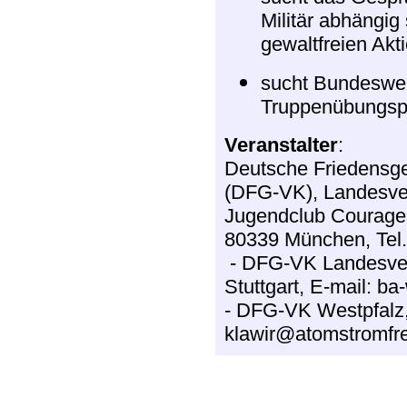
Militär abhängig
gewaltfreien Akt
sucht Bundesweh
Truppenübungspl
Veranstalter
:
Deutsche Friedensges
(DFG-VK), Landesve
Jugendclub Courage 
80339 München, Tel.
- DFG-VK Landesver
Stuttgart, E-mail: b
- DFG-VK Westpfalz,
klawir@atomstromfre