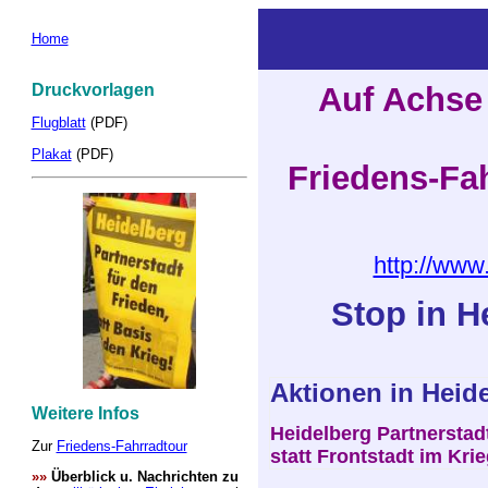
Home
Druckvorlagen
Auf Achse 
Flugblatt
(PDF)
Plakat
(PDF)
Friedens-Fah
http://www
Stop in H
Aktionen in Heid
Weitere Infos
Heidelberg Partnerstad
Zur
Friedens-Fahrradtour
statt Frontstadt im Kri
»»
Überblick u. Nachrichten zu