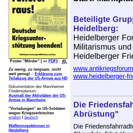
Beteiligte Grup
Heidelberg:
Heidelberger F
Militarismus und
Heidelberger Fri
Poster "Mörder" (
»»
PDF
):
www.antikriegsforum
Zu wenig, zu langsam, nicht
weit genug!
--
Erklärung zum
www.heidelberger-fr
Teilabzug der US-Armee aus HD
Dokumentation des Mannheimer
Friedensplenum:
Ausmaß der Aktivitäten der US-
Armee in Mannheim
Die Friedensfa
"Vorladungen" an US-Soldaten
Abrüstung"
wegen Kriegsverbrechen
english
/
deutsch
Die Friedensfahrradt
Waffeninspektionen in
Heidelberg