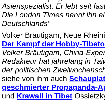
Asienspezialist. Er lebt seit f
Die London Times nennt ihn e
Deutschlands"
Volker Bräutigam, Neue Rhein
Der Kampf der Hobby-Tibet
Volker Bräutigam,
China-Exper
Redakteur
hat jahrelang in Ta
der politischen Zweiwochensch
siehe von ihm auch
Schauplat
geschmierter Propaganda-A
und
Krawall in Tibet
Ossietzk