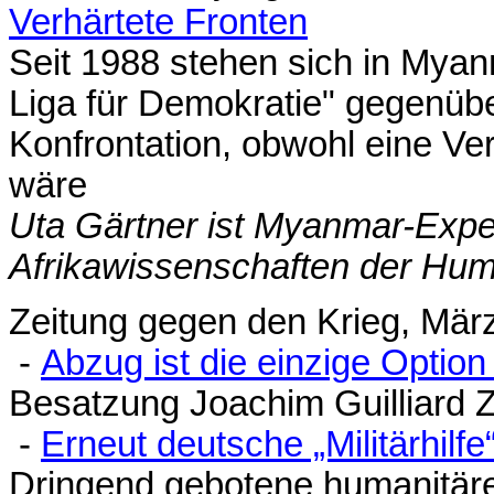
Verhärtete Fronten
Seit 1988 stehen sich in Myan
Liga für Demokratie" gegenübe
Konfrontation, obwohl eine Ve
wäre
Uta Gärtner ist Myanmar-Expert
Afrikawissenschaften der Humb
Zeitung gegen den Krieg, Mär
-
Abzug ist die einzige Optio
Besatzung Joachim Guilliard 
-
Erneut deutsche „Militärhilf
Dringend gebotene humanitäre